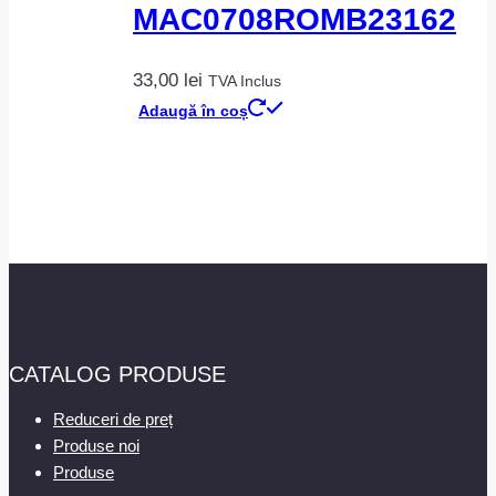
MAC0708ROMB23162
33,00
lei
TVA Inclus
Adaugă în coș
CATALOG PRODUSE
Reduceri de preț
Produse noi
Produse