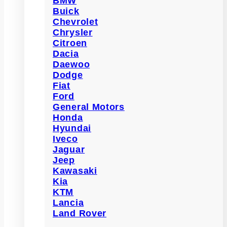
BMW
Buick
Chevrolet
Chrysler
Citroen
Dacia
Daewoo
Dodge
Fiat
Ford
General Motors
Honda
Hyundai
Iveco
Jaguar
Jeep
Kawasaki
Kia
KTM
Lancia
Land Rover