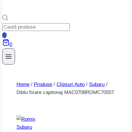
Products
search
0
Home
/
Produse
/
Clipsuri Auto
/
Subaru
/
Diblu fixare capitonaj MAC0708ROMC70557
Subaru