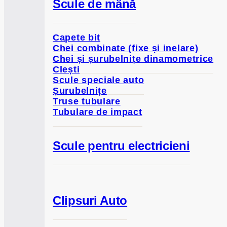
Scule de mână
Capete bit
Chei combinate (fixe și inelare)
Chei și șurubelnițe dinamometrice
Clești
Scule speciale auto
Șurubelnițe
Truse tubulare
Tubulare de impact
Scule pentru electricieni
Clipsuri Auto