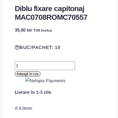
Diblu fixare capitonaj
MAC0708ROMC70557
35,00
lei
TVA Inclus
BUC/PACHET: 10
Cantitate
Diblu
Adaugă în coș
fixare
capitonaj
Livrare în 1-3 zile
MAC0708ROMC70557
A 9,9mm