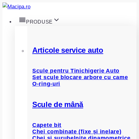
Skip
to
PRODUSE
content
Articole service auto
Scule pentru Tinichigerie Auto
Set scule blocare arbore cu came
O-ring-uri
Scule de mână
Capete bit
Chei combinate (fixe și inelare)
Chei și șurubelnițe dinamometrice