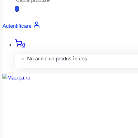
search
Autentificare
0
Nu ai niciun produs în coș.