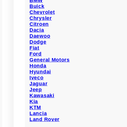
BMW
Buick
Chevrolet
Chrysler
Citroen
Dacia
Daewoo
Dodge
Fiat
Ford
General Motors
Honda
Hyundai
Iveco
Jaguar
Jeep
Kawasaki
Kia
KTM
Lancia
Land Rover