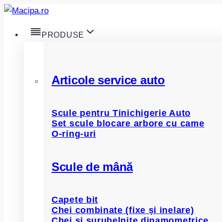
Skip
to
PRODUSE
content
Articole service auto
Scule pentru Tinichigerie Auto
Set scule blocare arbore cu came
O-ring-uri
Scule de mână
Capete bit
Chei combinate (fixe și inelare)
Chei și șurubelnițe dinamometrice