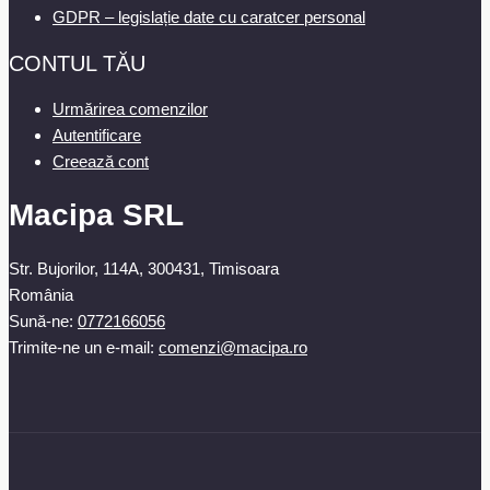
GDPR – legislație date cu caratcer personal
CONTUL TĂU
Urmărirea comenzilor
Autentificare
Creează cont
Macipa SRL
Str. Bujorilor, 114A, 300431, Timisoara
România
Sună-ne:
0772166056
Trimite-ne un e-mail:
comenzi@macipa.ro