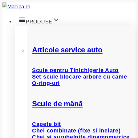
Skip
to
PRODUSE
content
Articole service auto
Scule pentru Tinichigerie Auto
Set scule blocare arbore cu came
O-ring-uri
Scule de mână
Capete bit
Chei combinate (fixe și inelare)
Chei și șurubelnițe dinamometrice