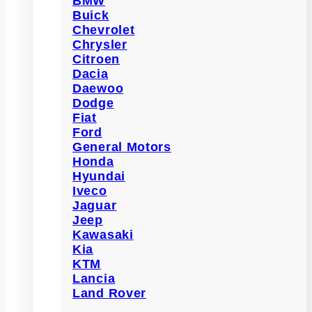
BMW
Buick
Chevrolet
Chrysler
Citroen
Dacia
Daewoo
Dodge
Fiat
Ford
General Motors
Honda
Hyundai
Iveco
Jaguar
Jeep
Kawasaki
Kia
KTM
Lancia
Land Rover