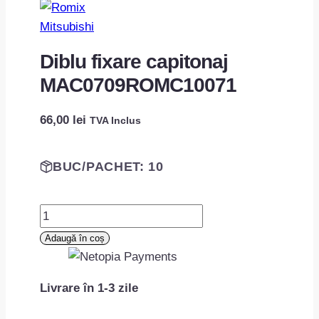
Mitsubishi
Diblu fixare capitonaj
MAC0709ROMC10071
66,00
lei
TVA Inclus
BUC/PACHET: 10
Cantitate
Diblu
Adaugă în coș
fixare
capitonaj
Livrare în 1-3 zile
MAC0709ROMC10071