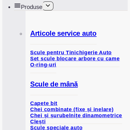
Toggle
Produse
child
menu
Articole service auto
Scule pentru Tinichigerie Auto
Set scule blocare arbore cu came
O-ring-uri
Scule de mână
Capete bit
Chei combinate (fixe și inelare)
Chei și șurubelnițe dinamometrice
Clești
Scule speciale auto