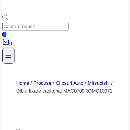
Products
search
0
Home
/
Produse
/
Clipsuri Auto
/
Mitsubishi
/
Diblu fixare capitonaj MAC0709ROMC10071