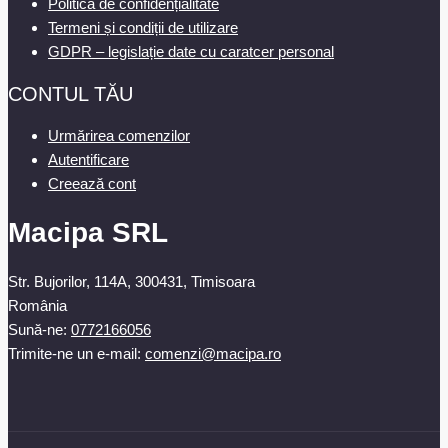
Politică de confidențialitate
Termeni și condiții de utilizare
GDPR – legislație date cu caratcer personal
CONTUL TĂU
Urmărirea comenzilor
Autentificare
Creează cont
Macipa SRL
Str. Bujorilor, 114A, 300431, Timisoara
România
Sună-ne:
0772166056
Trimite-ne un e-mail:
comenzi@macipa.ro