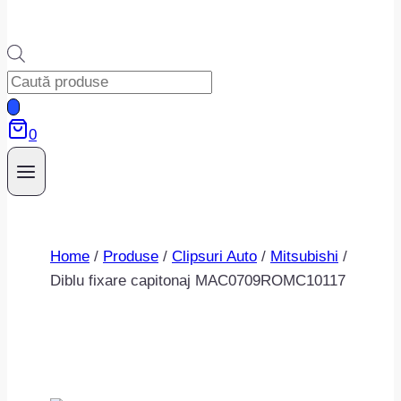
Products
search
0
Home
/
Produse
/
Clipsuri Auto
/
Mitsubishi
/
Diblu fixare capitonaj MAC0709ROMC10117