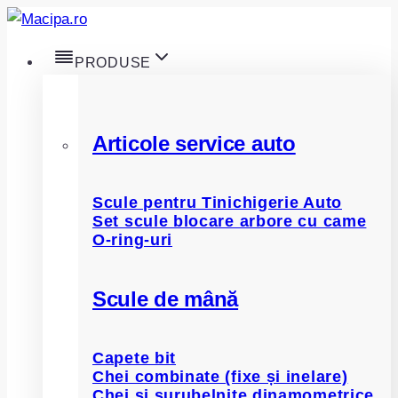
Skip
to
PRODUSE
content
Articole service auto
Scule pentru Tinichigerie Auto
Set scule blocare arbore cu came
O-ring-uri
Scule de mână
Capete bit
Chei combinate (fixe și inelare)
Chei și șurubelnițe dinamometrice