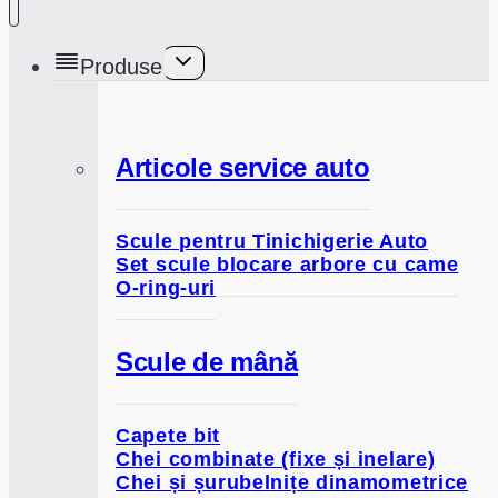
Toggle
Produse
child
menu
Articole service auto
Scule pentru Tinichigerie Auto
Set scule blocare arbore cu came
O-ring-uri
Scule de mână
Capete bit
Chei combinate (fixe și inelare)
Chei și șurubelnițe dinamometrice