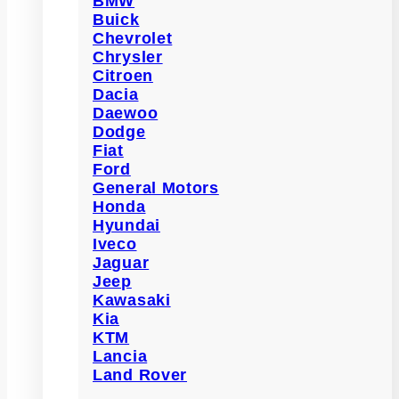
BMW
Buick
Chevrolet
Chrysler
Citroen
Dacia
Daewoo
Dodge
Fiat
Ford
General Motors
Honda
Hyundai
Iveco
Jaguar
Jeep
Kawasaki
Kia
KTM
Lancia
Land Rover