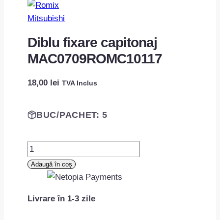
Mitsubishi
Diblu fixare capitonaj
MAC0709ROMC10117
18,00
lei
TVA Inclus
BUC/PACHET: 5
Cantitate
Diblu
Adaugă în coș
fixare
capitonaj
Livrare în 1-3 zile
MAC0709ROMC10117