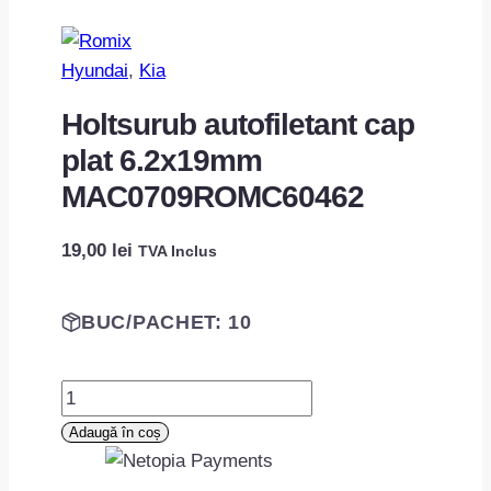
Hyundai
, 
Kia
Holtsurub autofiletant cap
plat 6.2x19mm
MAC0709ROMC60462
19,00
lei
TVA Inclus
BUC/PACHET: 10
Cantitate
Holtsurub
Adaugă în coș
autofiletant
cap