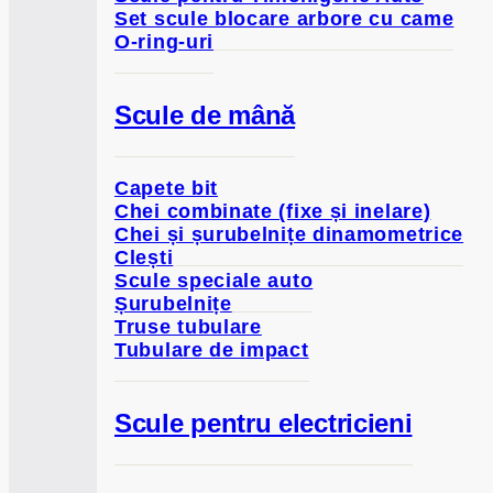
Set scule blocare arbore cu came
O-ring-uri
Scule de mână
Capete bit
Chei combinate (fixe și inelare)
Chei și șurubelnițe dinamometrice
Clești
Scule speciale auto
Șurubelnițe
Truse tubulare
Tubulare de impact
Scule pentru electricieni