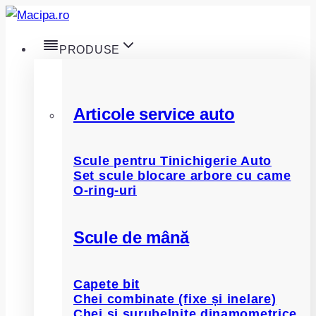
Skip
to
PRODUSE
content
Articole service auto
Scule pentru Tinichigerie Auto
Set scule blocare arbore cu came
O-ring-uri
Scule de mână
Capete bit
Chei combinate (fixe și inelare)
Chei și șurubelnițe dinamometrice