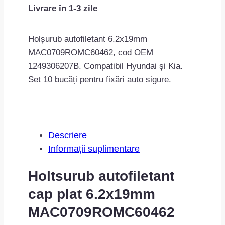
Livrare în 1-3 zile
plat
6.2x19mm
MAC0709ROMC60462
Holșurub autofiletant 6.2x19mm
MAC0709ROMC60462, cod OEM
1249306207B. Compatibil Hyundai și Kia.
Set 10 bucăți pentru fixări auto sigure.
Descriere
Informații suplimentare
Holtsurub autofiletant
cap plat 6.2x19mm
MAC0709ROMC60462