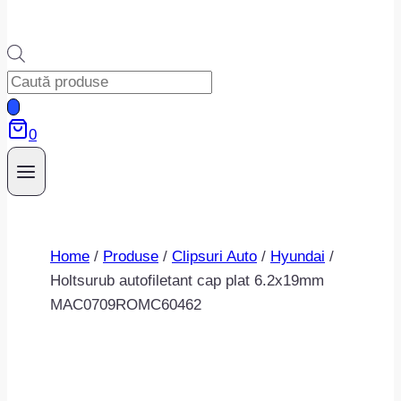
Products
search
0
Home
/
Produse
/
Clipsuri Auto
/
Hyundai
/
Holtsurub autofiletant cap plat 6.2x19mm
MAC0709ROMC60462