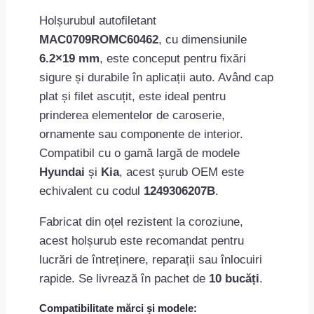
Holșurubul autofiletant
MAC0709ROMC60462
, cu dimensiunile
6.2×19 mm
, este conceput pentru fixări
sigure și durabile în aplicații auto. Având cap
plat și filet ascuțit, este ideal pentru
prinderea elementelor de caroserie,
ornamente sau componente de interior.
Compatibil cu o gamă largă de modele
Hyundai
și
Kia
, acest șurub OEM este
echivalent cu codul
1249306207B
.
Fabricat din oțel rezistent la coroziune,
acest holșurub este recomandat pentru
lucrări de întreținere, reparații sau înlocuiri
rapide. Se livrează în pachet de
10 bucăți
.
Compatibilitate mărci și modele: