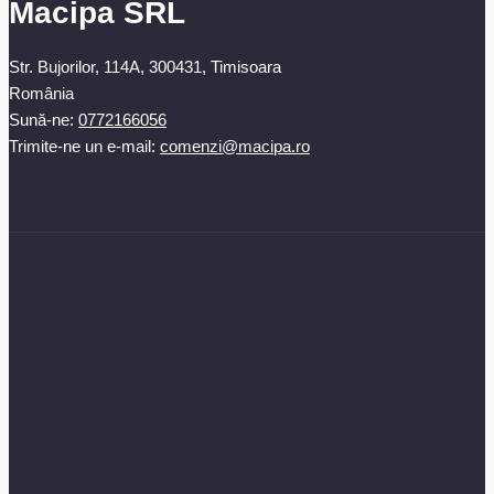
Macipa SRL
Str. Bujorilor, 114A, 300431, Timisoara
România
Sună-ne:
0772166056
Trimite-ne un e-mail:
comenzi@macipa.ro