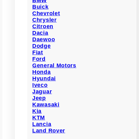
BMW
Buick
Chevrolet
Chrysler
Citroen
Dacia
Daewoo
Dodge
Fiat
Ford
General Motors
Honda
Hyundai
Iveco
Jaguar
Jeep
Kawasaki
Kia
KTM
Lancia
Land Rover