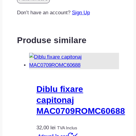
Don’t have an account?
Sign Up
Produse similare
Diblu fixare
capitonaj
MAC0709ROMC60688
32,00
lei
TVA Inclus
Adaugă în coș