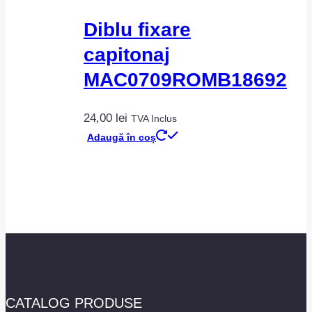
Diblu fixare
capitonaj
MAC0709ROMB18692
24,00
lei
TVA Inclus
Adaugă în coș
CATALOG PRODUSE