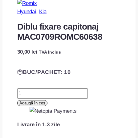
Hyundai
, 
Kia
Diblu fixare capitonaj
MAC0709ROMC60638
30,00
lei
TVA Inclus
BUC/PACHET: 10
Cantitate
Diblu
Adaugă în coș
fixare
capitonaj
Livrare în 1-3 zile
MAC0709ROMC60638