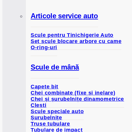
Articole service auto
Scule pentru Tinichigerie Auto
Set scule blocare arbore cu came
O-ring-uri
Scule de mână
Capete bit
Chei combinate (fixe și inelare)
Chei și șurubelnițe dinamometrice
Clești
Scule speciale auto
Șurubelnițe
Truse tubulare
Tubulare de impact