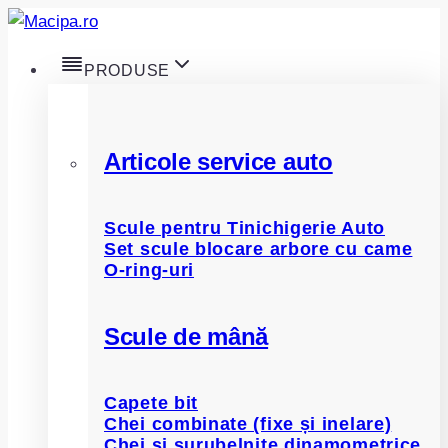
Skip
to
PRODUSE
content
Articole service auto
Scule pentru Tinichigerie Auto
Set scule blocare arbore cu came
O-ring-uri
Scule de mână
Capete bit
Chei combinate (fixe și inelare)
Chei și șurubelnițe dinamometrice