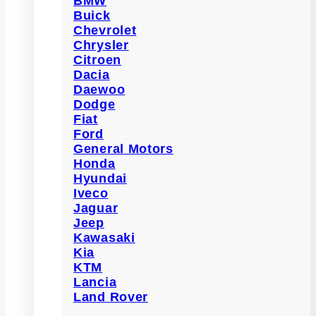
BMW
Buick
Chevrolet
Chrysler
Citroen
Dacia
Daewoo
Dodge
Fiat
Ford
General Motors
Honda
Hyundai
Iveco
Jaguar
Jeep
Kawasaki
Kia
KTM
Lancia
Land Rover