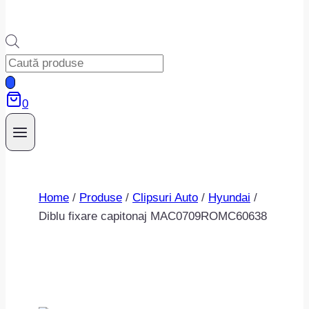
Products
search
0
Home
/
Produse
/
Clipsuri Auto
/
Hyundai
/
Diblu fixare capitonaj MAC0709ROMC60638