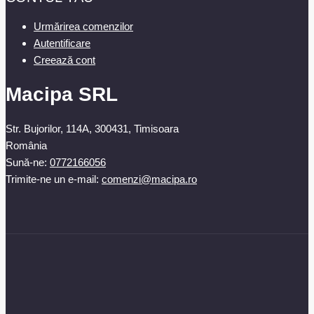
Urmărirea comenzilor
Autentificare
Creează cont
Macipa SRL
Str. Bujorilor, 114A, 300431, Timisoara
România
Sună-ne:
0772166056
Trimite-ne un e-mail:
comenzi@macipa.ro