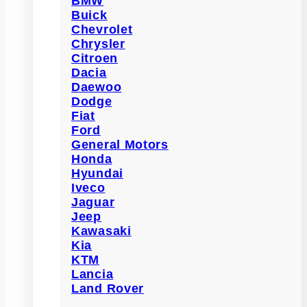
BMW
Buick
Chevrolet
Chrysler
Citroen
Dacia
Daewoo
Dodge
Fiat
Ford
General Motors
Honda
Hyundai
Iveco
Jaguar
Jeep
Kawasaki
Kia
KTM
Lancia
Land Rover