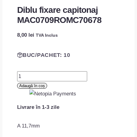
Diblu fixare capitonaj
MAC0709ROMC70678
8,00
lei
TVA Inclus
BUC/PACHET: 10
Cantitate
Diblu
Adaugă în coș
fixare
capitonaj
Livrare în 1-3 zile
MAC0709ROMC70678
A 11,7mm