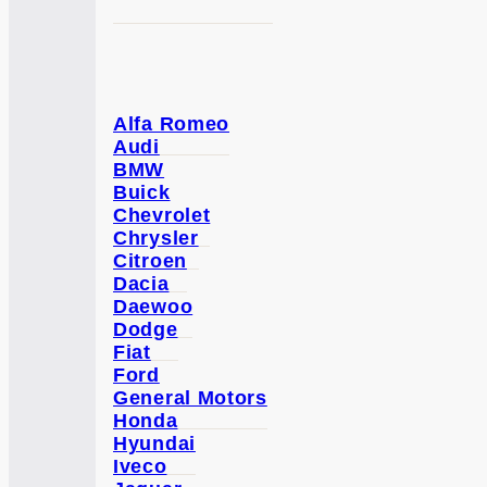
Alfa Romeo
Audi
BMW
Buick
Chevrolet
Chrysler
Citroen
Dacia
Daewoo
Dodge
Fiat
Ford
General Motors
Honda
Hyundai
Iveco