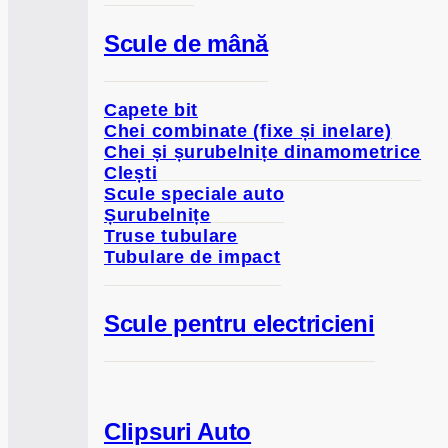
Scule de mână
Capete bit
Chei combinate (fixe și inelare)
Chei și șurubelnițe dinamometrice
Clești
Scule speciale auto
Șurubelnițe
Truse tubulare
Tubulare de impact
Scule pentru electricieni
Clipsuri Auto