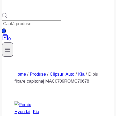
Products
search
0
Home
/
Produse
/
Clipsuri Auto
/
Kia
/
Diblu
fixare capitonaj MAC0709ROMC70678
Hyundai
, 
Kia