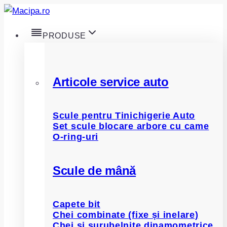
Skip
to
PRODUSE
content
Articole service auto
Scule pentru Tinichigerie Auto
Set scule blocare arbore cu came
O-ring-uri
Scule de mână
Capete bit
Chei combinate (fixe și inelare)
Chei și șurubelnițe dinamometrice