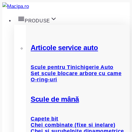
Skip
to
PRODUSE
content
Articole service auto
Scule pentru Tinichigerie Auto
Set scule blocare arbore cu came
O-ring-uri
Scule de mână
Capete bit
Chei combinate (fixe și inelare)
Chei și șurubelnițe dinamometrice