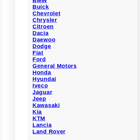
BMW
Buick
Chevrolet
Chrysler
Citroen
Dacia
Daewoo
Dodge
Fiat
Ford
General Motors
Honda
Hyundai
Iveco
Jaguar
Jeep
Kawasaki
Kia
KTM
Lancia
Land Rover