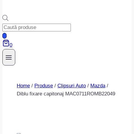
Products
search
0
Home
/
Produse
/
Clipsuri Auto
/
Mazda
/
Diblu fixare capitonaj MAC0711ROMB22049