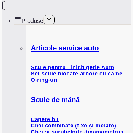
Toggle
Produse
child
menu
Articole service auto
Scule pentru Tinichigerie Auto
Set scule blocare arbore cu came
O-ring-uri
Scule de mână
Capete bit
Chei combinate (fixe și inelare)
Chei și șurubelnițe dinamometrice