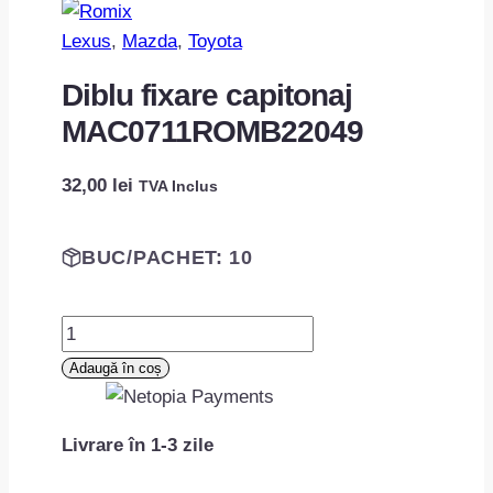
Lexus
, 
Mazda
, 
Toyota
Diblu fixare capitonaj
MAC0711ROMB22049
32,00
lei
TVA Inclus
BUC/PACHET: 10
Cantitate
Diblu
Adaugă în coș
fixare
capitonaj
Livrare în 1-3 zile
MAC0711ROMB22049