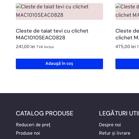
Cleste de taiat tevi cu clichet
Cleste de
MAC1010SEAC0828
clichet 
241,00
lei
475,00
lei
TVA Inclus
T
Adaugă în coș
CATALOG PRODUSE
LEGĂTURI UTI
Reduceri de preț
Despre noi
Produse noi
Retur și livrare