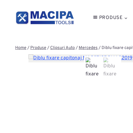
Skip
to
PRODUSE
content
Home
/
Produse
/
Clipsuri Auto
/
Mercedes
/
Diblu fixare c