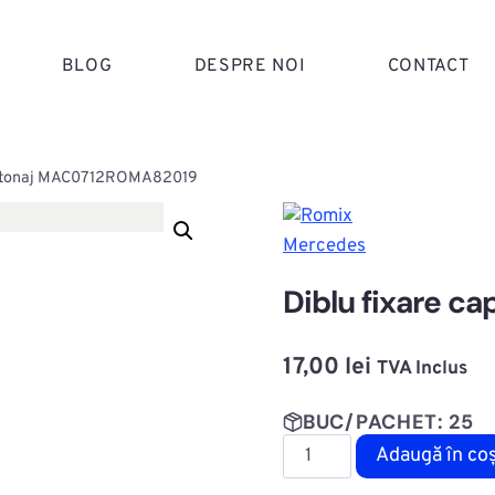
BLOG
DESPRE NOI
CONTACT
apitonaj MAC0712ROMA82019
Mercedes
Diblu fixare 
17,00
lei
TVA Inclus
BUC/PACHET: 25
Cantitate
Adaugă în co
Diblu