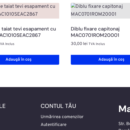
 taiat tevi esapament cu
Diblu fixare capitonaj
MAC1010SEAC2867
MAC0701ROM20001
30,00
lei
VA Inclus
TVA Inclus
Adaugă în coș
Adaugă în coș
LE
CONTUL TĂU
Ma
Urmărirea comenzilor
Str. B
Autentificare