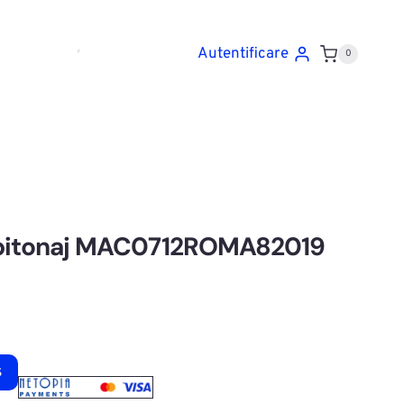
Autentificare
0
capitonaj MAC0712ROMA82019
ș