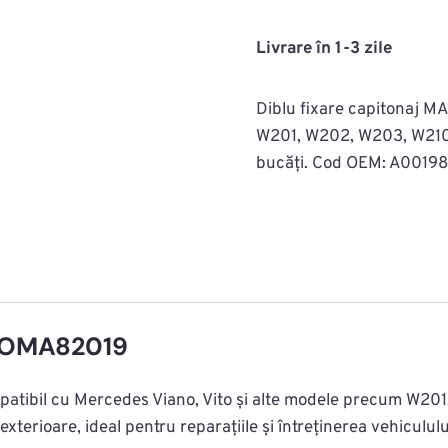
fixare
capitonaj
Livrare în 1-3 zile
MAC0712ROMA82019
Diblu fixare capitonaj 
W201, W202, W203, W210,
bucăți. Cod OEM: A00198
2ROMA82019
tibil cu Mercedes Viano, Vito și alte modele precum W201
i exterioare, ideal pentru reparațiile și întreținerea vehiculul