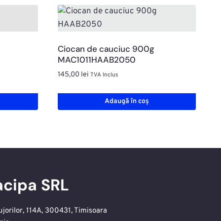
Ciocan de cauciuc 900g
MAC1011HAAB2050
145,00
lei
TVA Inclus
Adaugă în coș
cipa SRL
ujorilor, 114A, 300431, Timisoara