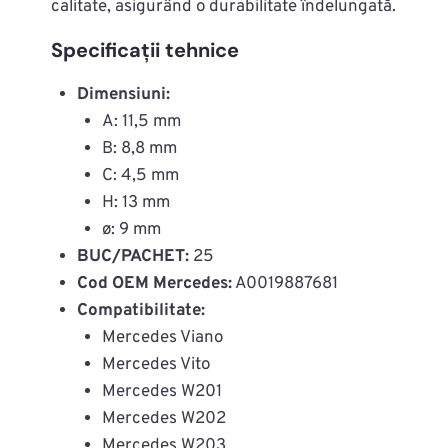
calitate, asigurând o durabilitate îndelungată.
Specificații tehnice
Dimensiuni:
A: 11,5 mm
B: 8,8 mm
C: 4,5 mm
H: 13 mm
ø: 9 mm
BUC/PACHET:
25
Cod OEM Mercedes:
A0019887681
Compatibilitate:
Mercedes Viano
Mercedes Vito
Mercedes W201
Mercedes W202
Mercedes W203