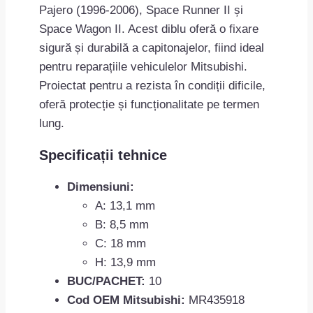
Pajero (1996-2006), Space Runner II și
Space Wagon II. Acest diblu oferă o fixare
sigură și durabilă a capitonajelor, fiind ideal
pentru reparațiile vehiculelor Mitsubishi.
Proiectat pentru a rezista în condiții dificile,
oferă protecție și funcționalitate pe termen
lung.
Specificații tehnice
Dimensiuni:
A: 13,1 mm
B: 8,5 mm
C: 18 mm
H: 13,9 mm
BUC/PACHET:
10
Cod OEM Mitsubishi:
MR435918