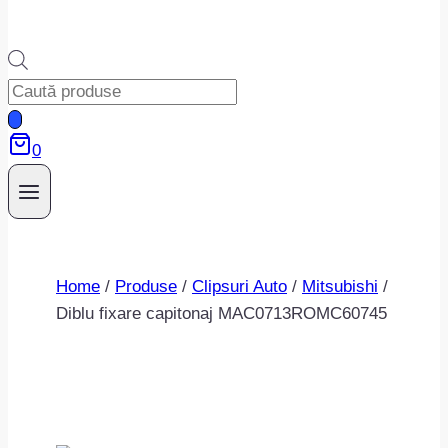
Products
search
0
Home
/
Produse
/
Clipsuri Auto
/
Mitsubishi
/
Diblu fixare capitonaj MAC0713ROMC60745