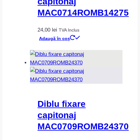
capitonaj
MAC0714ROMB14275
24,00
lei
TVA Inclus
Adaugă în coș
Diblu fixare
capitonaj
MAC0709ROMB24370