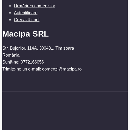
Urmărirea comenzilor
Autentificare
Creează cont
Macipa SRL
Str. Bujorilor, 114A, 300431, Timisoara
România
Sună-ne:
0772166056
Trimite-ne un e-mail:
comenzi@macipa.ro