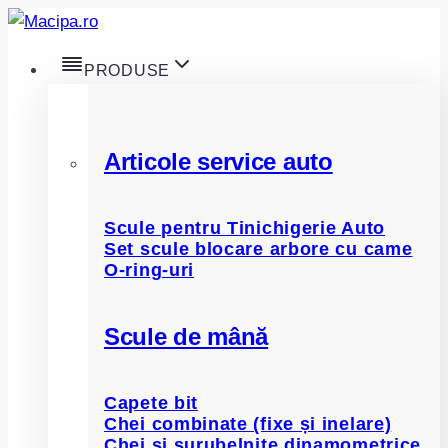
Skip
to
PRODUSE
content
Articole service auto
Scule pentru Tinichigerie Auto
Set scule blocare arbore cu came
O-ring-uri
Scule de mână
Capete bit
Chei combinate (fixe și inelare)
Chei și șurubelnițe dinamometrice