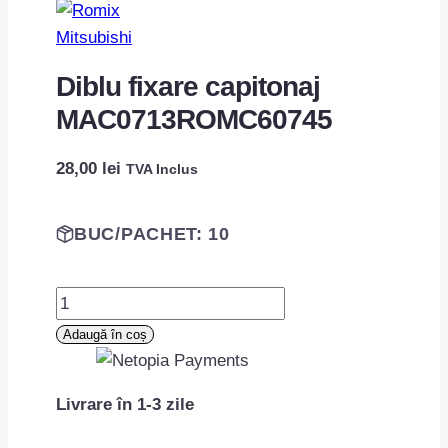
Mitsubishi
Diblu fixare capitonaj
MAC0713ROMC60745
28,00
lei
TVA Inclus
BUC/PACHET: 10
Cantitate
Diblu
Adaugă în coș
fixare
capitonaj
Livrare în 1-3 zile
MAC0713ROMC60745