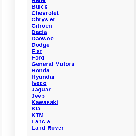
BMW
Buick
Chevrolet
Chrysler
Citroen
Dacia
Daewoo
Dodge
Fiat
Ford
General Motors
Honda
Hyundai
Iveco
Jaguar
Jeep
Kawasaki
Kia
KTM
Lancia
Land Rover