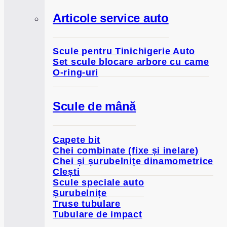
Articole service auto
Scule pentru Tinichigerie Auto
Set scule blocare arbore cu came
O-ring-uri
Scule de mână
Capete bit
Chei combinate (fixe și inelare)
Chei și șurubelnițe dinamometrice
Clești
Scule speciale auto
Șurubelnițe
Truse tubulare
Tubulare de impact