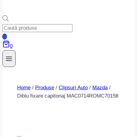
Products
search
0
Home
/
Produse
/
Clipsuri Auto
/
Mazda
/
Diblu fixare capitonaj MAC0714ROMC70158