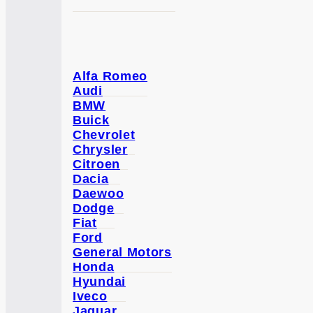
Alfa Romeo
Audi
BMW
Buick
Chevrolet
Chrysler
Citroen
Dacia
Daewoo
Dodge
Fiat
Ford
General Motors
Honda
Hyundai
Iveco
Jaguar