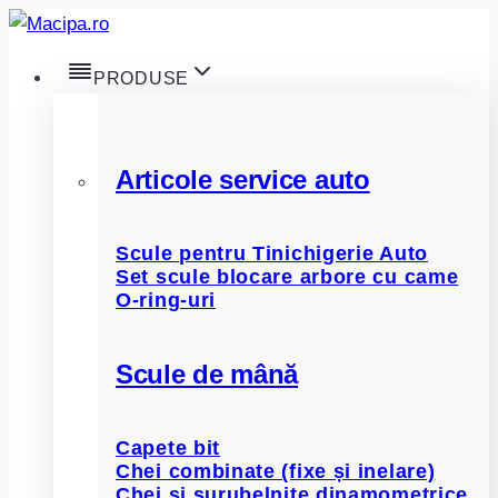
Skip
to
PRODUSE
content
Articole service auto
Scule pentru Tinichigerie Auto
Set scule blocare arbore cu came
O-ring-uri
Scule de mână
Capete bit
Chei combinate (fixe și inelare)
Chei și șurubelnițe dinamometrice