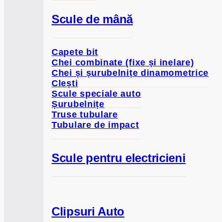
Scule de mână
Capete bit
Chei combinate (fixe și inelare)
Chei și șurubelnițe dinamometrice
Clești
Scule speciale auto
Șurubelnițe
Truse tubulare
Tubulare de impact
Scule pentru electricieni
Clipsuri Auto