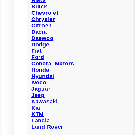
BMW
Buick
Chevrolet
Chrysler
Citroen
Dacia
Daewoo
Dodge
Fiat
Ford
General Motors
Honda
Hyundai
Iveco
Jaguar
Jeep
Kawasaki
Kia
KTM
Lancia
Land Rover