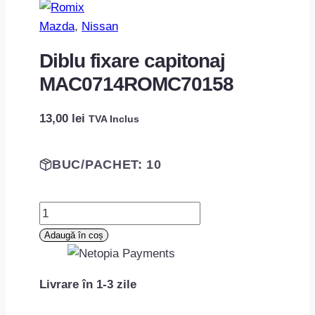
Mazda
, 
Nissan
Diblu fixare capitonaj
MAC0714ROMC70158
13,00
lei
TVA Inclus
BUC/PACHET: 10
Cantitate
Diblu
Adaugă în coș
fixare
capitonaj
Livrare în 1-3 zile
MAC0714ROMC70158