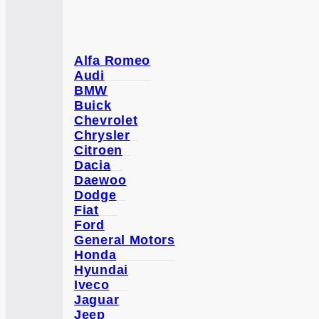
Alfa Romeo
Audi
BMW
Buick
Chevrolet
Chrysler
Citroen
Dacia
Daewoo
Dodge
Fiat
Ford
General Motors
Honda
Hyundai
Iveco
Jaguar
Jeep