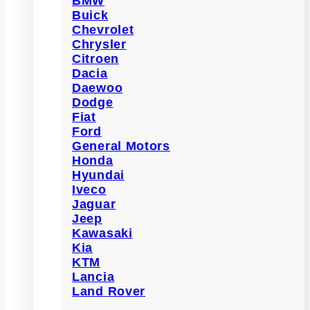
BMW
Buick
Chevrolet
Chrysler
Citroen
Dacia
Daewoo
Dodge
Fiat
Ford
General Motors
Honda
Hyundai
Iveco
Jaguar
Jeep
Kawasaki
Kia
KTM
Lancia
Land Rover