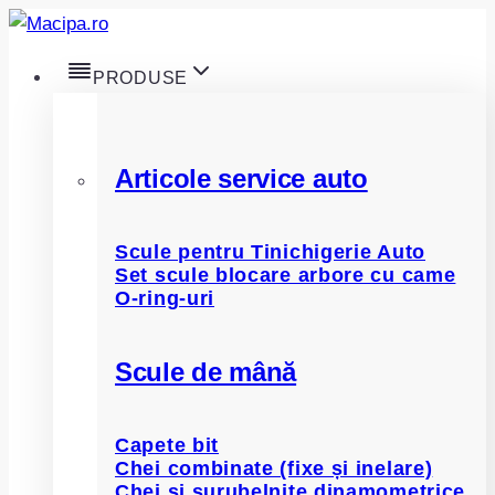
Skip
to
PRODUSE
content
Articole service auto
Scule pentru Tinichigerie Auto
Set scule blocare arbore cu came
O-ring-uri
Scule de mână
Capete bit
Chei combinate (fixe și inelare)
Chei și șurubelnițe dinamometrice