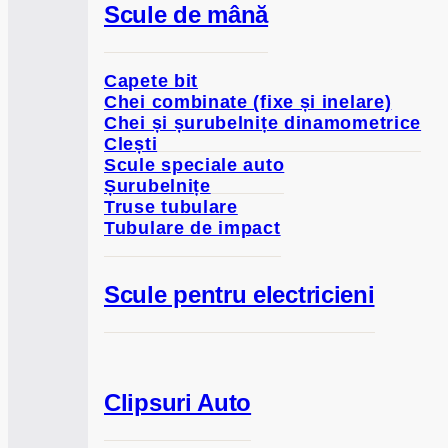
Scule de mână
Capete bit
Chei combinate (fixe și inelare)
Chei și șurubelnițe dinamometrice
Clești
Scule speciale auto
Șurubelnițe
Truse tubulare
Tubulare de impact
Scule pentru electricieni
Clipsuri Auto