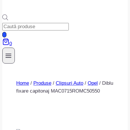
Products
search
0
Home
/
Produse
/
Clipsuri Auto
/
Opel
/
Diblu
fixare capitonaj MAC0715ROMC50550