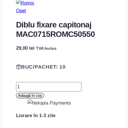
Opel
Diblu fixare capitonaj
MAC0715ROMC50550
29,00
lei
TVA Inclus
BUC/PACHET: 10
Cantitate
Diblu
Adaugă în coș
fixare
capitonaj
Livrare în 1-3 zile
MAC0715ROMC50550