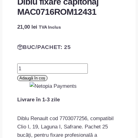
Diblu fixare capitonaj
MAC0716ROM12431
21,00
lei
TVA Inclus
BUC/PACHET: 25
Cantitate
Diblu
Adaugă în coș
fixare
capitonaj
Livrare în 1-3 zile
MAC0716ROM12431
Diblu Renault cod 7703077256, compatibil
Clio I, 19, Laguna I, Safrane. Pachet 25
bucăți, pentru fixare profesională a