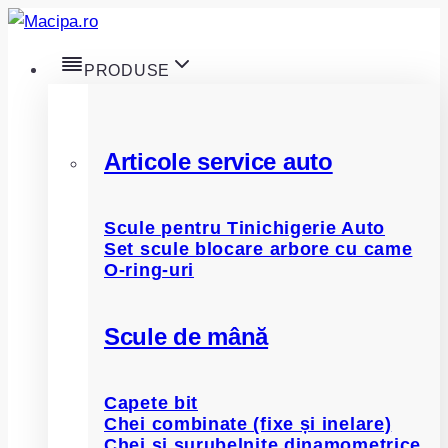
Skip
to
PRODUSE
content
Articole service auto
Scule pentru Tinichigerie Auto
Set scule blocare arbore cu came
O-ring-uri
Scule de mână
Capete bit
Chei combinate (fixe și inelare)
Chei și șurubelnițe dinamometrice