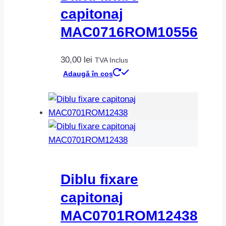
capitonaj
MAC0716ROM10556
30,00
lei
TVA Inclus
Adaugă în coș
Diblu fixare
capitonaj
MAC0701ROM12438