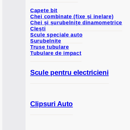
Capete bit
Chei combinate (fixe și inelare)
Chei și șurubelnițe dinamometrice
Clești
Scule speciale auto
Șurubelnițe
Truse tubulare
Tubulare de impact
Scule pentru electricieni
Clipsuri Auto