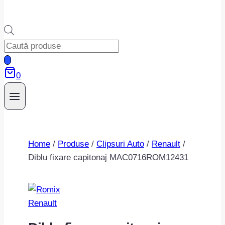
Products
search
0
Home
/
Produse
/
Clipsuri Auto
/
Renault
/
Diblu fixare capitonaj MAC0716ROM12431
Renault