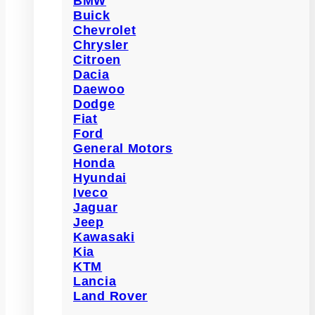
BMW
Buick
Chevrolet
Chrysler
Citroen
Dacia
Daewoo
Dodge
Fiat
Ford
General Motors
Honda
Hyundai
Iveco
Jaguar
Jeep
Kawasaki
Kia
KTM
Lancia
Land Rover