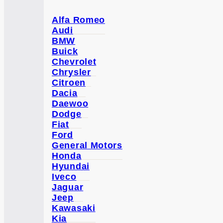
Alfa Romeo
Audi
BMW
Buick
Chevrolet
Chrysler
Citroen
Dacia
Daewoo
Dodge
Fiat
Ford
General Motors
Honda
Hyundai
Iveco
Jaguar
Jeep
Kawasaki
Kia