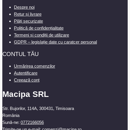
Despre noi
Retur și livrare
Plăți securizate
Politică de confidențialitate
Termeni și condiții de utilizare
GDPR – legislație date cu caratcer personal
CONTUL TĂU
Urmărirea comenzilor
Autentificare
Creează cont
Macipa SRL
Str. Bujorilor, 114A, 300431, Timisoara
România
Sună-ne:
0772166056
Trimite-ne un e-mail:
comenzi@macipa.ro