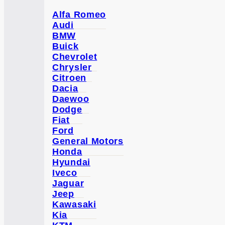
Alfa Romeo
Audi
BMW
Buick
Chevrolet
Chrysler
Citroen
Dacia
Daewoo
Dodge
Fiat
Ford
General Motors
Honda
Hyundai
Iveco
Jaguar
Jeep
Kawasaki
Kia