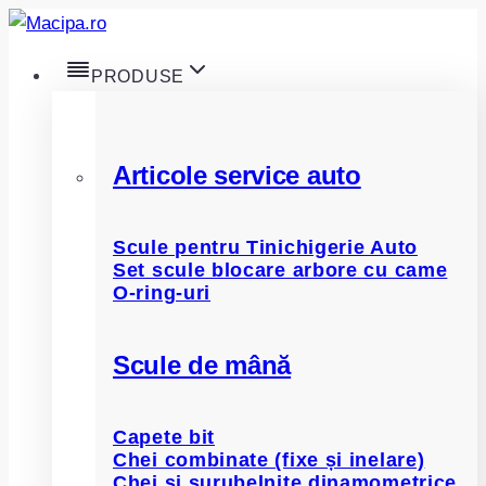
Skip
to
PRODUSE
content
Articole service auto
Scule pentru Tinichigerie Auto
Set scule blocare arbore cu came
O-ring-uri
Scule de mână
Capete bit
Chei combinate (fixe și inelare)
Chei și șurubelnițe dinamometrice