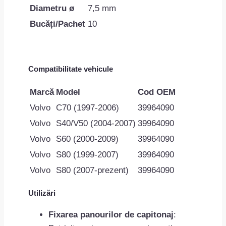
Diametru ø
7,5 mm
Bucăți/Pachet
10
Compatibilitate vehicule
Marcă
Model
Cod OEM
Volvo
C70 (1997-2006)
39964090
Volvo
S40/V50 (2004-2007)
39964090
Volvo
S60 (2000-2009)
39964090
Volvo
S80 (1999-2007)
39964090
Volvo
S80 (2007-prezent)
39964090
Utilizări
Fixarea panourilor de capitonaj
: