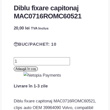
Diblu fixare capitonaj
MAC0716ROMC60521
20,00
lei
TVA Inclus
BUC/PACHET: 10
Cantitate
Diblu
Adaugă în coș
fixare
capitonaj
Livrare în 1-3 zile
MAC0716ROMC60521
Diblu fixare capitonaj MAC0716ROMC60521,
clips auto OEM 39964090 Volvo, compatibil