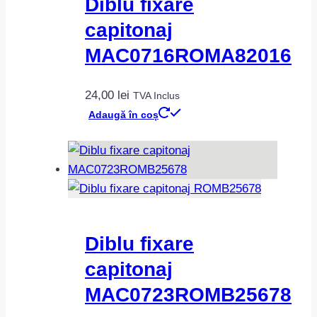
Diblu fixare
capitonaj
MAC0716ROMA82016
24,00
lei
TVA Inclus
Adaugă în coș
Diblu fixare
capitonaj
MAC0723ROMB25678