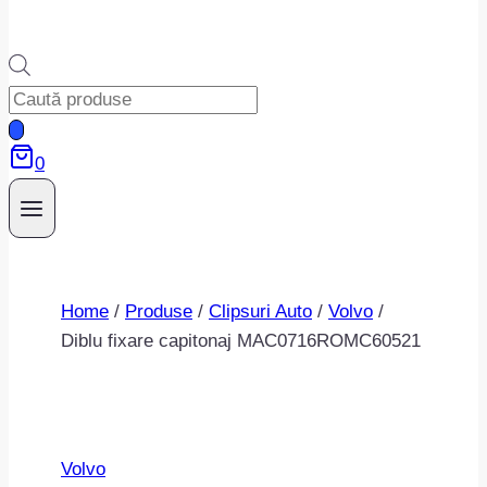
Products
search
0
Home
/
Produse
/
Clipsuri Auto
/
Volvo
/
Diblu fixare capitonaj MAC0716ROMC60521
Volvo