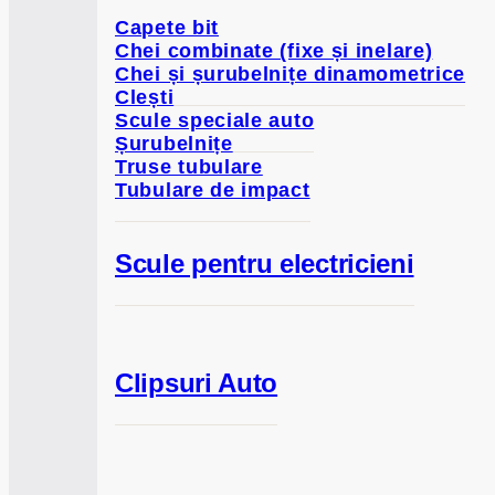
Capete bit
Chei combinate (fixe și inelare)
Chei și șurubelnițe dinamometrice
Clești
Scule speciale auto
Șurubelnițe
Truse tubulare
Tubulare de impact
Scule pentru electricieni
Clipsuri Auto