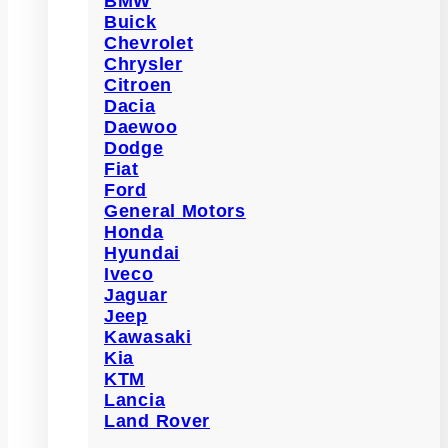
BMW
Buick
Chevrolet
Chrysler
Citroen
Dacia
Daewoo
Dodge
Fiat
Ford
General Motors
Honda
Hyundai
Iveco
Jaguar
Jeep
Kawasaki
Kia
KTM
Lancia
Land Rover