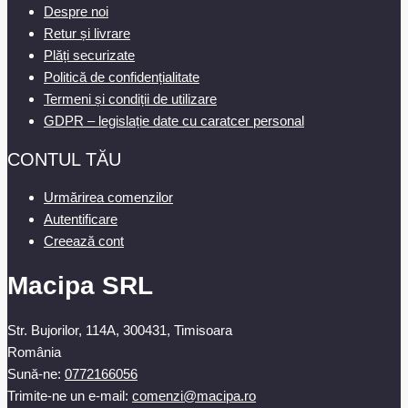
Despre noi
Retur și livrare
Plăți securizate
Politică de confidențialitate
Termeni și condiții de utilizare
GDPR – legislație date cu caratcer personal
CONTUL TĂU
Urmărirea comenzilor
Autentificare
Creează cont
Macipa SRL
Str. Bujorilor, 114A, 300431, Timisoara
România
Sună-ne:
0772166056
Trimite-ne un e-mail:
comenzi@macipa.ro