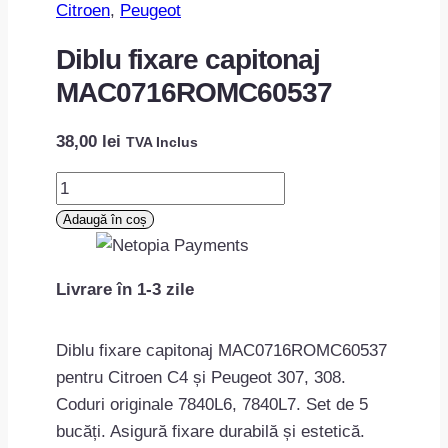
Citroen
, 
Peugeot
Diblu fixare capitonaj
MAC0716ROMC60537
38,00
lei
TVA Inclus
Cantitate
Diblu
Adaugă în coș
fixare
capitonaj
Livrare în 1-3 zile
MAC0716ROMC60537
Diblu fixare capitonaj MAC0716ROMC60537
pentru Citroen C4 și Peugeot 307, 308.
Coduri originale 7840L6, 7840L7. Set de 5
bucăți. Asigură fixare durabilă și estetică.