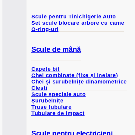
Scule pentru Tinichigerie Auto
Set scule blocare arbore cu came
O-ring-uri
Scule de mână
Capete bit
Chei combinate (fixe și inelare)
Chei și șurubelnițe dinamometrice
Clești
Scule speciale auto
Șurubelnițe
Truse tubulare
Tubulare de impact
Scule pentru electricieni