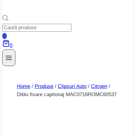
Products
search
0
Home
/
Produse
/
Clipsuri Auto
/
Citroen
/
Diblu fixare capitonaj MAC0716ROMC60537