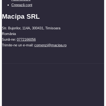
Creează cont
Macipa SRL
Str. Bujorilor, 114A, 300431, Timisoara
România
Sună-ne:
0772166056
Trimite-ne un e-mail:
comenzi@macipa.ro