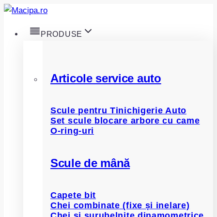
Skip
to
PRODUSE
content
Articole service auto
Scule pentru Tinichigerie Auto
Set scule blocare arbore cu came
O-ring-uri
Scule de mână
Capete bit
Chei combinate (fixe și inelare)
Chei și șurubelnițe dinamometrice