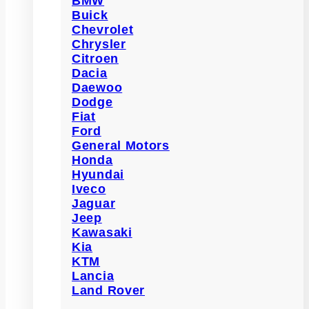
BMW
Buick
Chevrolet
Chrysler
Citroen
Dacia
Daewoo
Dodge
Fiat
Ford
General Motors
Honda
Hyundai
Iveco
Jaguar
Jeep
Kawasaki
Kia
KTM
Lancia
Land Rover