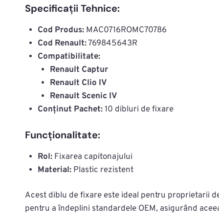
Specificații Tehnice:
Cod Produs:
MAC0716ROMC70786
Cod Renault:
769845643R
Compatibilitate:
Renault Captur
Renault Clio IV
Renault Scenic IV
Conținut Pachet:
10 dibluri de fixare
Funcționalitate:
Rol:
Fixarea capitonajului
Material:
Plastic rezistent
Acest diblu de fixare este ideal pentru proprietarii d
pentru a îndeplini standardele OEM, asigurând aceeași