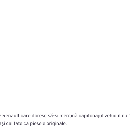
e Renault care doresc să-și mențină capitonajul vehiculului î
 calitate ca piesele originale.