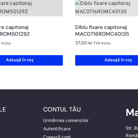
re capitonaj
Diblu fixare capitonaj
ROM50129Z
MAC0716ROMC40135
37,00
lei
 Inclus
TVA Inclus
Adaugă în coș
Adaugă în coș
LE
CONTUL TĂU
Ma
Urmărirea comenzilor
Str. B
Autentificare
Româ
Creează cont