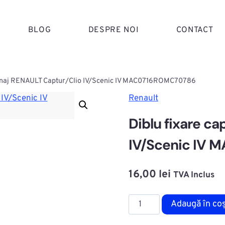
BLOG
DESPRE NOI
CONTACT
itonaj RENAULT Captur/Clio IV/Scenic IV MAC0716ROMC70786
Renault
Diblu fixare c
IV/Scenic IV
16,00
lei
TVA Inclus
Cantitate
Adaugă în co
Diblu