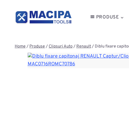
Skip
to
PRODUSE
content
Home
/
Produse
/
Clipsuri Auto
/
Renault
/
Diblu fixare cap