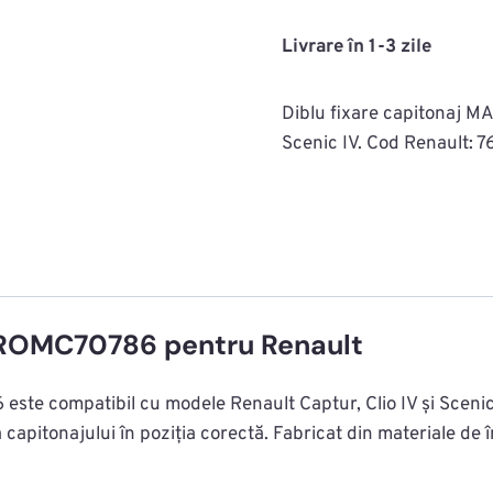
fixare
capitonaj
Livrare în 1-3 zile
RENAULT
Captur/Clio
Diblu fixare capitonaj M
IV/Scenic
Scenic IV. Cod Renault: 7
IV
MAC0716ROMC70786
6ROMC70786 pentru Renault
e compatibil cu modele Renault Captur, Clio IV și Scenic IV
 capitonajului în poziția corectă. Fabricat din materiale de 