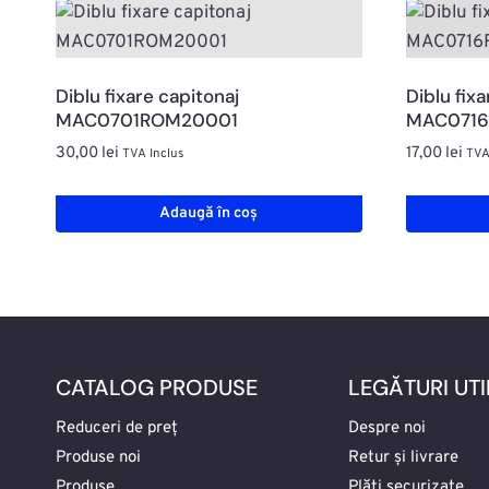
Diblu fixare capitonaj
Diblu fixa
MAC0701ROM20001
MAC0716
30,00
lei
17,00
lei
TVA Inclus
TVA
Adaugă în coș
CATALOG PRODUSE
LEGĂTURI UTI
Reduceri de preț
Despre noi
Produse noi
Retur și livrare
Produse
Plăți securizate