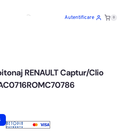
Autentificare
0
apitonaj RENAULT Captur/Clio
 MAC0716ROMC70786
ș