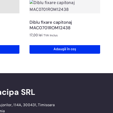
Diblu fixare capitonaj
MAC0701ROM12438
17,00
lei
TVA Inclus
Adaugă în coș
cipa SRL
ujorilor, 114A, 300431, Timisoara
nia