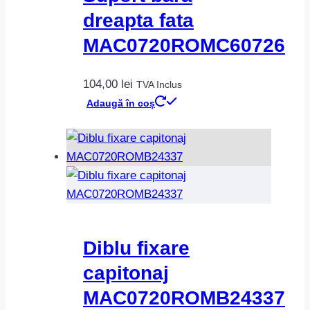
dreapta fata
MAC0720ROMC60726
104,00
lei
TVA Inclus
Adaugă în coș
Diblu fixare
capitonaj
MAC0720ROMB24337