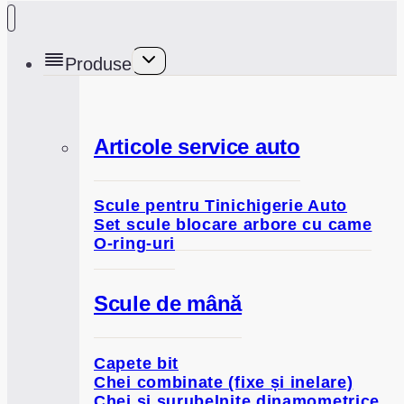
Toggle
Produse
child
menu
Articole service auto
Scule pentru Tinichigerie Auto
Set scule blocare arbore cu came
O-ring-uri
Scule de mână
Capete bit
Chei combinate (fixe și inelare)
Chei și șurubelnițe dinamometrice