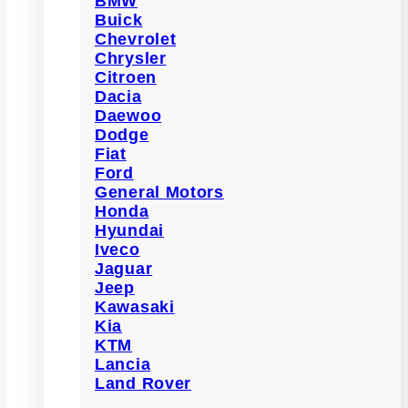
BMW
Buick
Chevrolet
Chrysler
Citroen
Dacia
Daewoo
Dodge
Fiat
Ford
General Motors
Honda
Hyundai
Iveco
Jaguar
Jeep
Kawasaki
Kia
KTM
Lancia
Land Rover