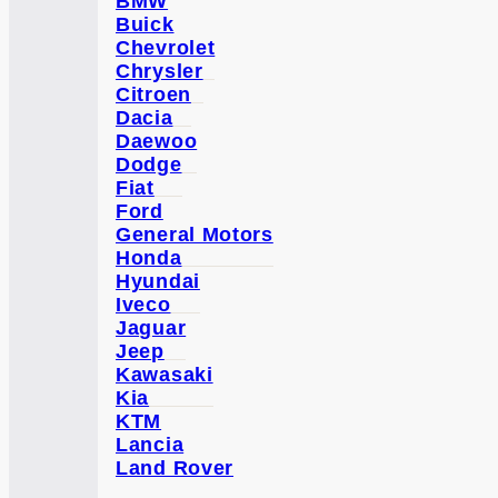
BMW
Buick
Chevrolet
Chrysler
Citroen
Dacia
Daewoo
Dodge
Fiat
Ford
General Motors
Honda
Hyundai
Iveco
Jaguar
Jeep
Kawasaki
Kia
KTM
Lancia
Land Rover