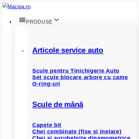
Skip
to
PRODUSE
content
Articole service auto
Scule pentru Tinichigerie Auto
Set scule blocare arbore cu came
O-ring-uri
Scule de mână
Capete bit
Chei combinate (fixe și inelare)
Chei și șurubelnițe dinamometrice