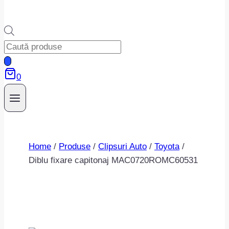
Products
search
0
Home
/
Produse
/
Clipsuri Auto
/
Toyota
/
Diblu fixare capitonaj MAC0720ROMC60531