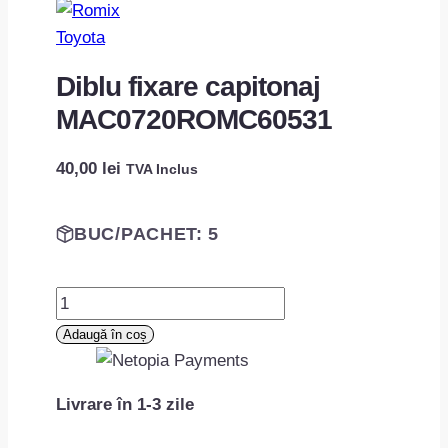
Toyota
Diblu fixare capitonaj
MAC0720ROMC60531
40,00
lei
TVA Inclus
BUC/PACHET: 5
Cantitate
Diblu
Adaugă în coș
fixare
capitonaj
Livrare în 1-3 zile
MAC0720ROMC60531