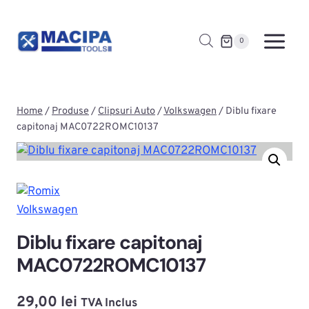
Skip
to
0
content
Home
/
Produse
/
Clipsuri Auto
/
Volkswagen
/
Diblu fixare
capitonaj MAC0722ROMC10137
Volkswagen
Diblu fixare capitonaj
MAC0722ROMC10137
29,00
lei
TVA Inclus