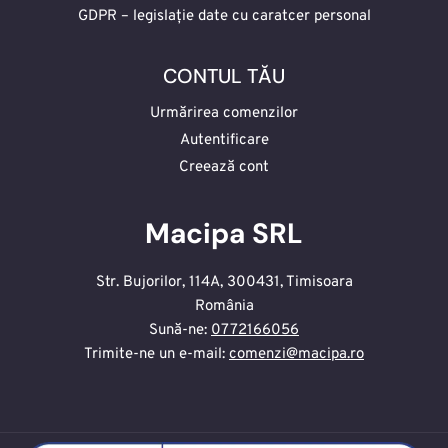
GDPR – legislație date cu caratcer personal
CONTUL TĂU
Urmărirea comenzilor
Autentificare
Creează cont
Macipa SRL
Str. Bujorilor, 114A, 300431, Timisoara
România
Sună-ne:
0772166056
Trimite-ne un e-mail:
comenzi@macipa.ro