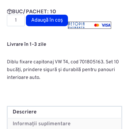
BUC/PACHET: 10
Cantitate
Adaugă în coș
Diblu
fixare
capitonaj
Livrare în 1-3 zile
MAC0722ROMC10137
Diblu fixare capitonaj VW T4, cod 701805163. Set 10
bucăți, prindere sigură și durabilă pentru panouri
interioare auto.
Descriere
Informații suplimentare