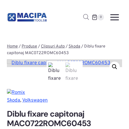
Skip
to
0
content
Home
/
Produse
/
Clipsuri Auto
/
Skoda
/
Diblu fixare
capitonaj MAC0722ROMC60453
Skoda
, 
Volkswagen
Diblu fixare capitonaj
MAC0722ROMC60453