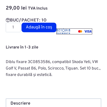
29,00
lei
TVA Inclus
BUC/PACHET: 10
Cantitate
Adaugă în coș
Diblu
fixare
capitonaj
Livrare în 1-3 zile
MAC0722ROMC60453
Diblu fixare 3C0853586, compatibil Skoda Yeti, VW
Golf V, Passat B6, Polo, Scirocco, Tiguan. Set 10 buc.,
fixare durabilă și estetică.
Descriere