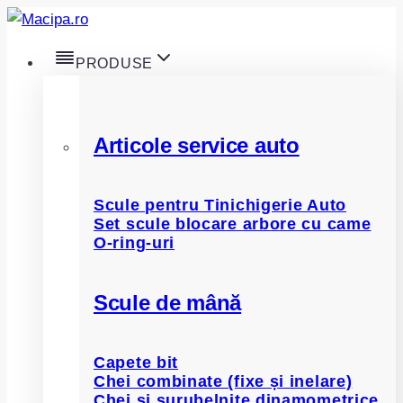
Skip
to
PRODUSE
content
Articole service auto
Scule pentru Tinichigerie Auto
Set scule blocare arbore cu came
O-ring-uri
Scule de mână
Capete bit
Chei combinate (fixe și inelare)
Chei și șurubelnițe dinamometrice