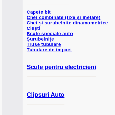
Capete bit
Chei combinate (fixe și inelare)
Chei și șurubelnițe dinamometrice
Clești
Scule speciale auto
Șurubelnițe
Truse tubulare
Tubulare de impact
Scule pentru electricieni
Clipsuri Auto