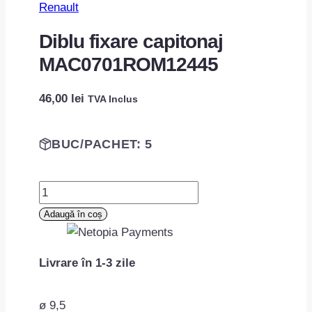
Renault
Diblu fixare capitonaj
MAC0701ROM12445
46,00
lei
TVA Inclus
BUC/PACHET: 5
Cantitate
Diblu
Adaugă în coș
fixare
capitonaj
Livrare în 1-3 zile
MAC0701ROM12445
ø 9,5