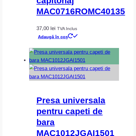
capitonaj
MAC0716ROMC40135
37,00
lei
TVA Inclus
Adaugă în coș
Presa universala
pentru capeti de
bara
MAC1012JGAI1501