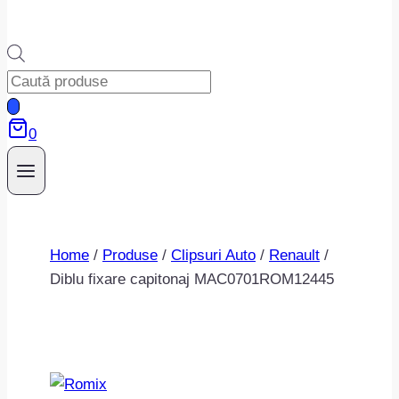
Products
search
0
Home
/
Produse
/
Clipsuri Auto
/
Renault
/
Diblu fixare capitonaj MAC0701ROM12445