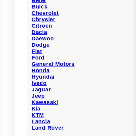
BMW
Buick
Chevrolet
Chrysler
Citroen
Dacia
Daewoo
Dodge
Fiat
Ford
General Motors
Honda
Hyundai
Iveco
Jaguar
Jeep
Kawasaki
Kia
KTM
Lancia
Land Rover