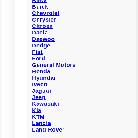
BMW
Buick
Chevrolet
Chrysler
Citroen
Dacia
Daewoo
Dodge
Fiat
Ford
General Motors
Honda
Hyundai
Iveco
Jaguar
Jeep
Kawasaki
Kia
KTM
Lancia
Land Rover