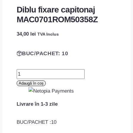
Diblu fixare capitonaj
MAC0701ROM50358Z
34,00
lei
TVA Inclus
BUC/PACHET: 10
Cantitate
Diblu
Adaugă în coș
fixare
capitonaj
Livrare în 1-3 zile
MAC0701ROM50358Z
BUC/PACHET :10