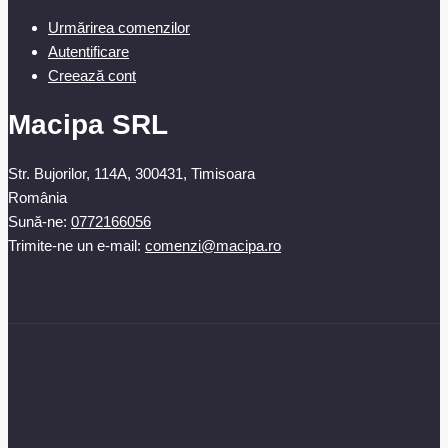
Urmărirea comenzilor
Autentificare
Creează cont
Macipa SRL
Str. Bujorilor, 114A, 300431, Timisoara
România
Sună-ne:
0772166056
Trimite-ne un e-mail:
comenzi@macipa.ro