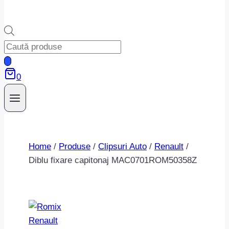
Products
search
0
Home
/
Produse
/
Clipsuri Auto
/
Renault
/
Diblu fixare capitonaj MAC0701ROM50358Z
Renault