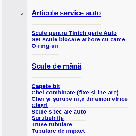
Articole service auto
Scule pentru Tinichigerie Auto
Set scule blocare arbore cu came
O-ring-uri
Scule de mână
Capete bit
Chei combinate (fixe și inelare)
Chei și șurubelnițe dinamometrice
Clești
Scule speciale auto
Șurubelnițe
Truse tubulare
Tubulare de impact