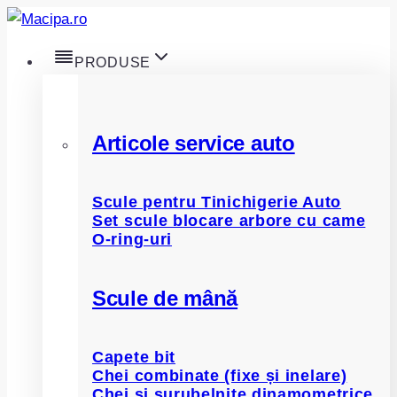
Skip
to
PRODUSE
content
Articole service auto
Scule pentru Tinichigerie Auto
Set scule blocare arbore cu came
O-ring-uri
Scule de mână
Capete bit
Chei combinate (fixe și inelare)
Chei și șurubelnițe dinamometrice