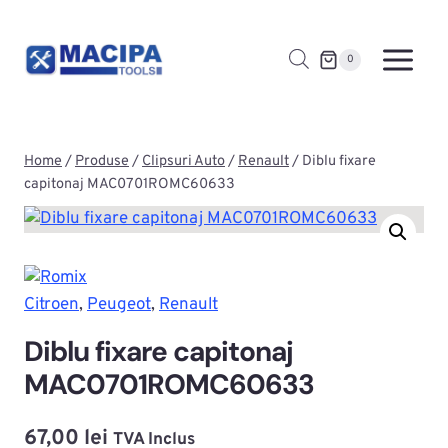
Skip
to
0
content
Home
/
Produse
/
Clipsuri Auto
/
Renault
/
Diblu fixare
capitonaj MAC0701ROMC60633
Citroen
, 
Peugeot
, 
Renault
Diblu fixare capitonaj
MAC0701ROMC60633
67,00
lei
TVA Inclus