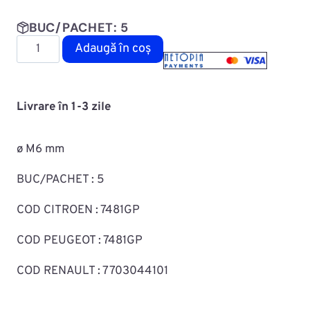
BUC/PACHET: 5
Cantitate
Adaugă în coș
Diblu
fixare
capitonaj
Livrare în 1-3 zile
MAC0701ROMC60633
ø M6 mm
BUC/PACHET : 5
COD CITROEN : 7481GP
COD PEUGEOT : 7481GP
COD RENAULT : 7703044101