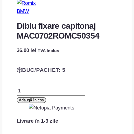
BMW
Diblu fixare capitonaj
MAC0702ROMC50354
36,00
lei
TVA Inclus
BUC/PACHET: 5
Cantitate
Diblu
Adaugă în coș
fixare
capitonaj
Livrare în 1-3 zile
MAC0702ROMC50354