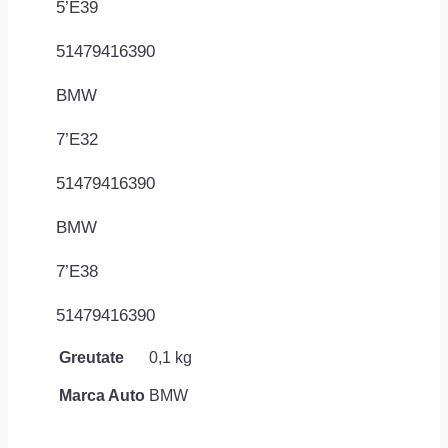
5’E39
51479416390
BMW
7’E32
51479416390
BMW
7’E38
51479416390
Greutate
0,1 kg
Marca Auto
BMW