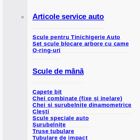
Articole service auto
Scule pentru Tinichigerie Auto
Set scule blocare arbore cu came
O-ring-uri
Scule de mână
Capete bit
Chei combinate (fixe și inelare)
Chei și șurubelnițe dinamometrice
Clești
Scule speciale auto
Șurubelnițe
Truse tubulare
Tubulare de impact