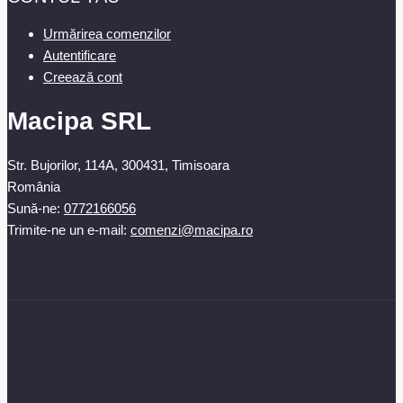
Urmărirea comenzilor
Autentificare
Creează cont
Macipa SRL
Str. Bujorilor, 114A, 300431, Timisoara
România
Sună-ne:
0772166056
Trimite-ne un e-mail:
comenzi@macipa.ro