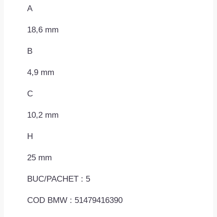
A
18,6 mm
B
4,9 mm
C
10,2 mm
H
25 mm
BUC/PACHET : 5
COD BMW : 51479416390