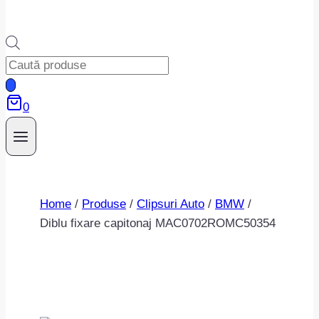
Products
search
0
Home
/
Produse
/
Clipsuri Auto
/
BMW
/
Diblu fixare capitonaj MAC0702ROMC50354