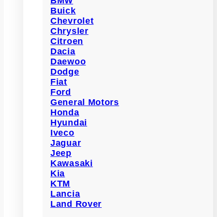
BMW
Buick
Chevrolet
Chrysler
Citroen
Dacia
Daewoo
Dodge
Fiat
Ford
General Motors
Honda
Hyundai
Iveco
Jaguar
Jeep
Kawasaki
Kia
KTM
Lancia
Land Rover