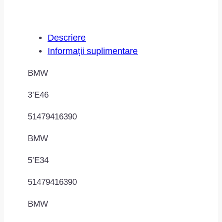
Descriere
Informații suplimentare
BMW
3’E46
51479416390
BMW
5’E34
51479416390
BMW