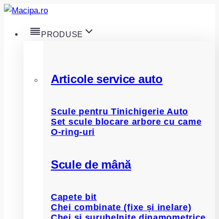
Skip
to
PRODUSE
content
Articole service auto
Scule pentru Tinichigerie Auto
Set scule blocare arbore cu came
O-ring-uri
Scule de mână
Capete bit
Chei combinate (fixe și inelare)
Chei și șurubelnițe dinamometrice