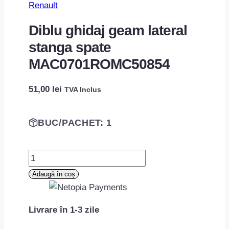
Renault
Diblu ghidaj geam lateral
stanga spate
MAC0701ROMC50854
51,00
lei
TVA Inclus
BUC/PACHET: 1
Cantitate
Diblu
Adaugă în coș
ghidaj
geam
Livrare în 1-3 zile
lateral
stanga