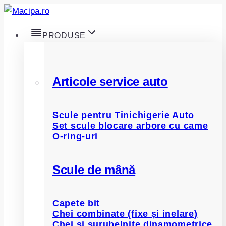
Skip
to
PRODUSE
content
Articole service auto
Scule pentru Tinichigerie Auto
Set scule blocare arbore cu came
O-ring-uri
Scule de mână
Capete bit
Chei combinate (fixe și inelare)
Chei și șurubelnițe dinamometrice