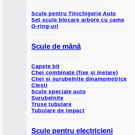
Scule pentru Tinichigerie Auto
Set scule blocare arbore cu came
O-ring-uri
Scule de mână
Capete bit
Chei combinate (fixe și inelare)
Chei și șurubelnițe dinamometrice
Clești
Scule speciale auto
Șurubelnițe
Truse tubulare
Tubulare de impact
Scule pentru electricieni