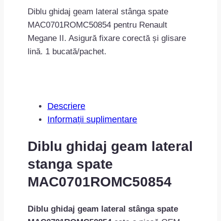
spate
Diblu ghidaj geam lateral stânga spate
MAC0701ROMC50854
MAC0701ROMC50854 pentru Renault
Megane II. Asigură fixare corectă și glisare
lină. 1 bucată/pachet.
Descriere
Informații suplimentare
Diblu ghidaj geam lateral
stanga spate
MAC0701ROMC50854
Diblu ghidaj geam lateral stânga spate