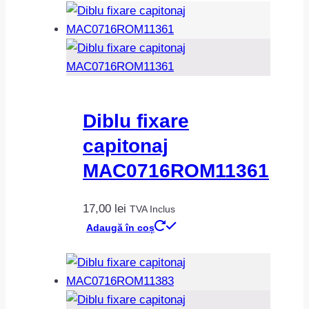
Diblu fixare
capitonaj
MAC0716ROM11361
17,00
lei
TVA Inclus
Adaugă în coș