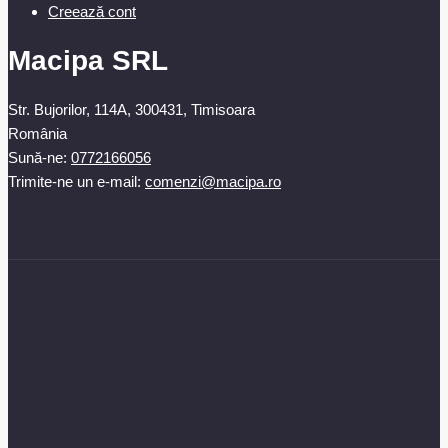
Creează cont
Macipa SRL
Str. Bujorilor, 114A, 300431, Timisoara
România
Sună-ne:
0772166056
Trimite-ne un e-mail:
comenzi@macipa.ro