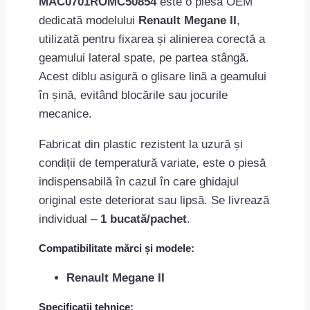
MAC0701ROMC50854
este o piesă OEM
dedicată modelului
Renault Megane II
,
utilizată pentru fixarea și alinierea corectă a
geamului lateral spate, pe partea stângă.
Acest diblu asigură o glisare lină a geamului
în șină, evitând blocările sau jocurile
mecanice.
Fabricat din plastic rezistent la uzură și
condiții de temperatură variate, este o piesă
indispensabilă în cazul în care ghidajul
original este deteriorat sau lipsă. Se livrează
individual –
1 bucată/pachet
.
Compatibilitate mărci și modele:
Renault Megane II
Specificații tehnice: