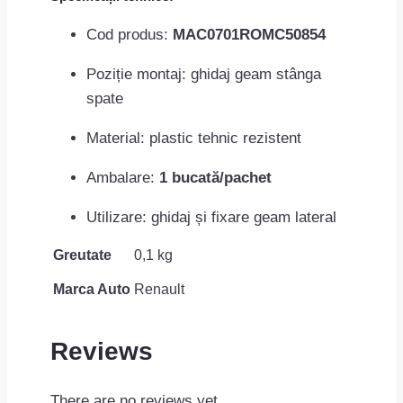
Cod produs:
MAC0701ROMC50854
Poziție montaj: ghidaj geam stânga
spate
Material: plastic tehnic rezistent
Ambalare:
1 bucată/pachet
Utilizare: ghidaj și fixare geam lateral
Greutate
0,1 kg
Marca Auto
Renault
Reviews
There are no reviews yet.