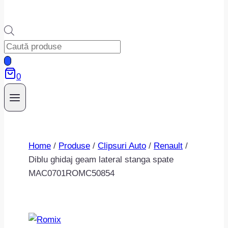
Products
search
0
Home
/
Produse
/
Clipsuri Auto
/
Renault
/
Diblu ghidaj geam lateral stanga spate
MAC0701ROMC50854