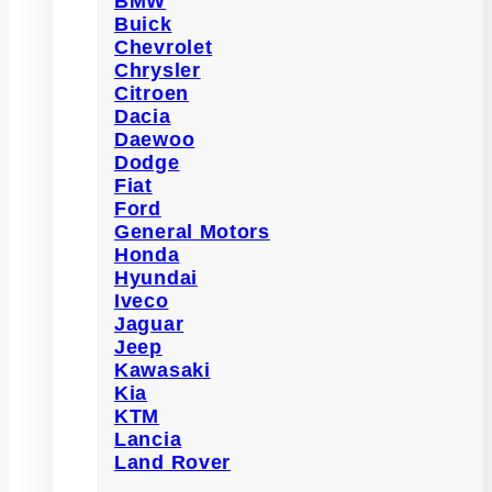
BMW
Buick
Chevrolet
Chrysler
Citroen
Dacia
Daewoo
Dodge
Fiat
Ford
General Motors
Honda
Hyundai
Iveco
Jaguar
Jeep
Kawasaki
Kia
KTM
Lancia
Land Rover