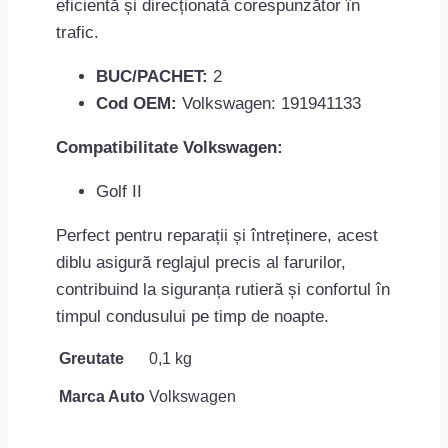
eficientă și direcționată corespunzător în
trafic.
BUC/PACHET:
2
Cod OEM:
Volkswagen: 191941133
Compatibilitate Volkswagen:
Golf II
Perfect pentru reparații și întreținere, acest
diblu asigură reglajul precis al farurilor,
contribuind la siguranța rutieră și confortul în
timpul condusului pe timp de noapte.
Greutate
0,1 kg
Marca Auto
Volkswagen