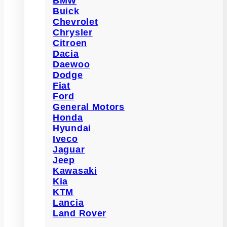
BMW
Buick
Chevrolet
Chrysler
Citroen
Dacia
Daewoo
Dodge
Fiat
Ford
General Motors
Honda
Hyundai
Iveco
Jaguar
Jeep
Kawasaki
Kia
KTM
Lancia
Land Rover