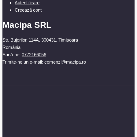
Autentificare
Creează cont
Macipa SRL
Str. Bujorilor, 114A, 300431, Timisoara
România
Sună-ne:
0772166056
Trimite-ne un e-mail:
comenzi@macipa.ro