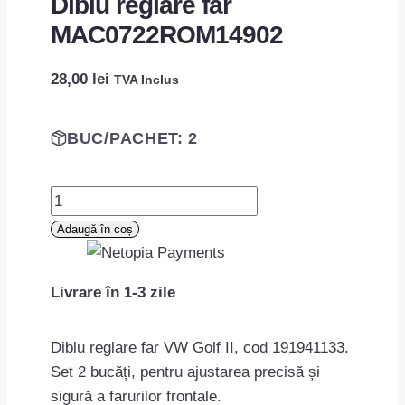
Diblu reglare far
MAC0722ROM14902
28,00
lei
TVA Inclus
BUC/PACHET: 2
Cantitate
Diblu
Adaugă în coș
reglare
far
Livrare în 1-3 zile
MAC0722ROM14902
Diblu reglare far VW Golf II, cod 191941133.
Set 2 bucăți, pentru ajustarea precisă și
sigură a farurilor frontale.