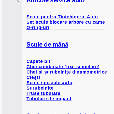
Articole service auto
Scule pentru Tinichigerie Auto
Set scule blocare arbore cu came
O-ring-uri
Scule de mână
Capete bit
Chei combinate (fixe și inelare)
Chei și șurubelnițe dinamometrice
Clești
Scule speciale auto
Șurubelnițe
Truse tubulare
Tubulare de impact