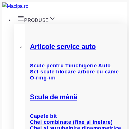
Skip
to
PRODUSE
content
Articole service auto
Scule pentru Tinichigerie Auto
Set scule blocare arbore cu came
O-ring-uri
Scule de mână
Capete bit
Chei combinate (fixe și inelare)
Chei și șurubelnițe dinamometrice