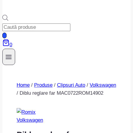
Products
search
0
Home
/
Produse
/
Clipsuri Auto
/
Volkswagen
/
Diblu reglare far MAC0722ROM14902
Volkswagen