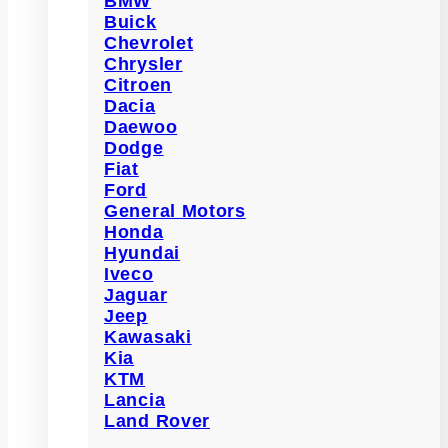
BMW
Buick
Chevrolet
Chrysler
Citroen
Dacia
Daewoo
Dodge
Fiat
Ford
General Motors
Honda
Hyundai
Iveco
Jaguar
Jeep
Kawasaki
Kia
KTM
Lancia
Land Rover