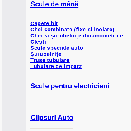
Scule de mână
Capete bit
Chei combinate (fixe și inelare)
Chei și șurubelnițe dinamometrice
Clești
Scule speciale auto
Șurubelnițe
Truse tubulare
Tubulare de impact
Scule pentru electricieni
Clipsuri Auto