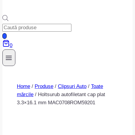
Products
search
0
Home
/
Produse
/
Clipsuri Auto
/
Toate
mărcile
/
Holtsurub autofiletant cap plat
3.3×16.1 mm MAC0708ROM59201