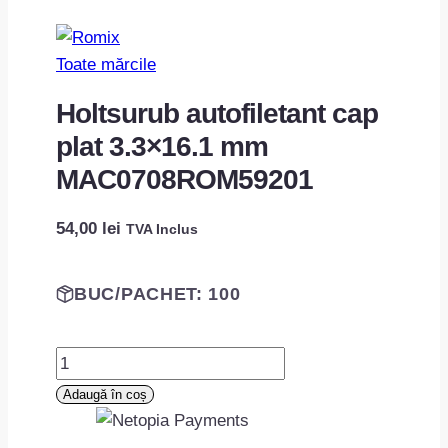
Toate mărcile
Holtsurub autofiletant cap
plat 3.3×16.1 mm
MAC0708ROM59201
54,00
lei
TVA Inclus
BUC/PACHET: 100
Cantitate
Holtsurub
Adaugă în coș
autofiletant
cap