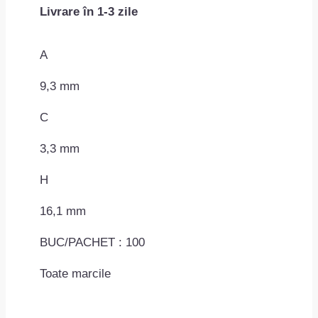
Livrare în 1-3 zile
plat
3.3×16.1
mm
A
MAC0708ROM59201
9,3 mm
C
3,3 mm
H
16,1 mm
BUC/PACHET : 100
Toate marcile