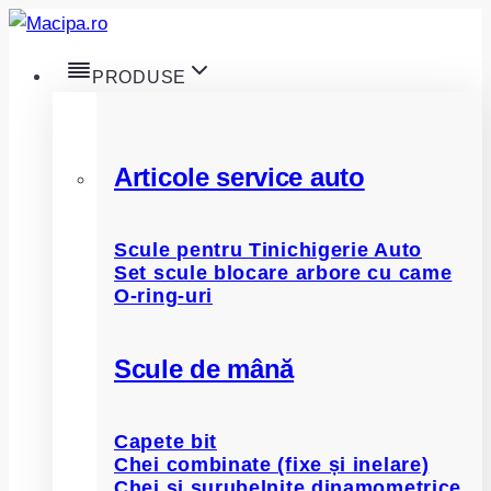
Skip
to
PRODUSE
content
Articole service auto
Scule pentru Tinichigerie Auto
Set scule blocare arbore cu came
O-ring-uri
Scule de mână
Capete bit
Chei combinate (fixe și inelare)
Chei și șurubelnițe dinamometrice