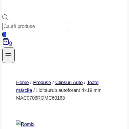
Products
search
0
Home
/
Produse
/
Clipsuri Auto
/
Toate
mărcile
/
Holtsurub autoforant 4×19 mm
MAC0708ROMC60163