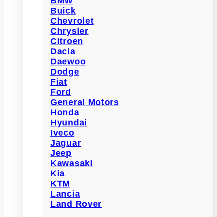
BMW
Buick
Chevrolet
Chrysler
Citroen
Dacia
Daewoo
Dodge
Fiat
Ford
General Motors
Honda
Hyundai
Iveco
Jaguar
Jeep
Kawasaki
Kia
KTM
Lancia
Land Rover