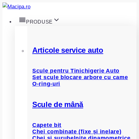
Skip
to
PRODUSE
content
Articole service auto
Scule pentru Tinichigerie Auto
Set scule blocare arbore cu came
O-ring-uri
Scule de mână
Capete bit
Chei combinate (fixe și inelare)
Chei și șurubelnițe dinamometrice