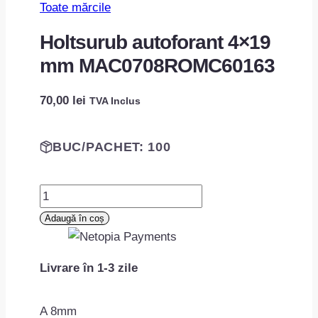
Toate mărcile
Holtsurub autoforant 4×19
mm MAC0708ROMC60163
70,00
lei
TVA Inclus
BUC/PACHET: 100
Cantitate
Holtsurub
Adaugă în coș
autoforant
4×19
Livrare în 1-3 zile
mm
MAC0708ROMC60163
A 8mm