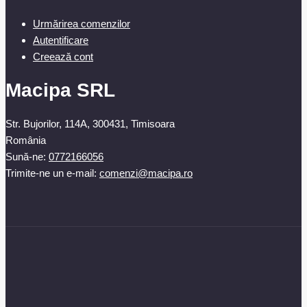
Urmărirea comenzilor
Autentificare
Creează cont
Macipa SRL
Str. Bujorilor, 114A, 300431, Timisoara
România
Sună-ne:
0772166056
Trimite-ne un e-mail:
comenzi@macipa.ro