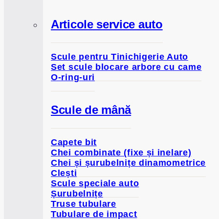
Articole service auto
Scule pentru Tinichigerie Auto
Set scule blocare arbore cu came
O-ring-uri
Scule de mână
Capete bit
Chei combinate (fixe și inelare)
Chei și șurubelnițe dinamometrice
Clești
Scule speciale auto
Șurubelnițe
Truse tubulare
Tubulare de impact