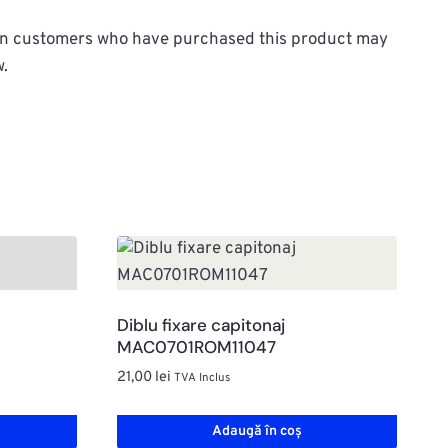
in customers who have purchased this product may
w.
Diblu fixare capitonaj
MAC0701ROM11047
21,00
lei
TVA Inclus
Adaugă în coș