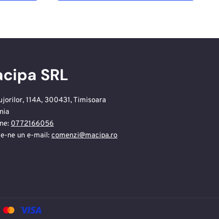
cipa SRL
ujorilor, 114A, 300431, Timisoara
nia
ne:
0772166056
te-ne un e-mail:
comenzi@macipa.ro