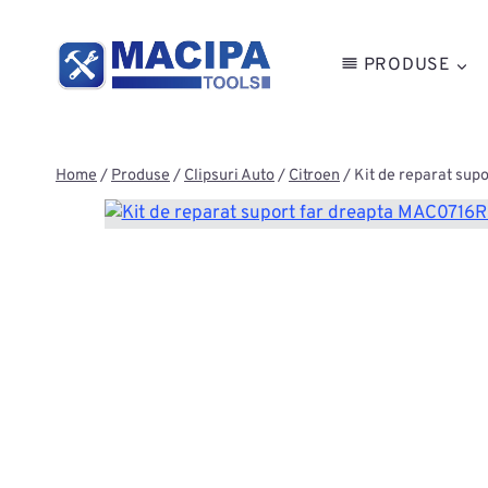
Skip
to
PRODUSE
content
Home
/
Produse
/
Clipsuri Auto
/
Citroen
/
Kit de reparat su