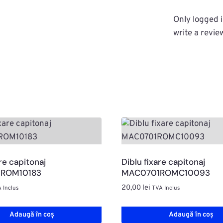
Only logged 
write a revie
re capitonaj
Diblu fixare capitonaj
ROM10183
MAC0701ROMC10093
20,00
lei
 Inclus
TVA Inclus
Adaugă în coș
Adaugă în coș