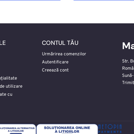
LE
CONTUL TĂU
Ma
Urmărirea comenzilor
Str. B
Autentificare
Româ
Creează cont
Sună-
țialitate
Trimi
de utilizare
date cu