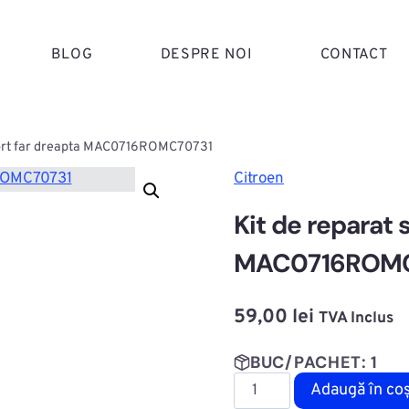
BLOG
DESPRE NOI
CONTACT
port far dreapta MAC0716ROMC70731
Citroen
Kit de reparat 
MAC0716ROMC
59,00
lei
TVA Inclus
BUC/PACHET: 1
Cantitate
Adaugă în co
Kit