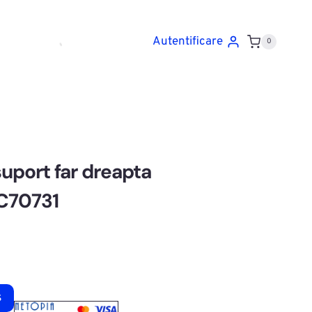
Autentificare
0
suport far dreapta
70731
ș