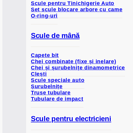
Scule pentru Tinichigerie Auto
Set scule blocare arbore cu came
O-ring-uri
Scule de mână
Capete bit
Chei combinate (fixe și inelare)
Chei și șurubelnițe dinamometrice
Clești
Scule speciale auto
Șurubelnițe
Truse tubulare
Tubulare de impact
Scule pentru electricieni