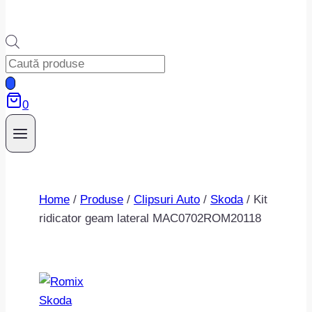
Products
search
0
Home
/
Produse
/
Clipsuri Auto
/
Skoda
/
Kit
ridicator geam lateral MAC0702ROM20118
Skoda