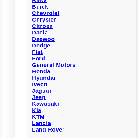
BMW
Buick
Chevrolet
Chrysler
Citroen
Dacia
Daewoo
Dodge
Fiat
Ford
General Motors
Honda
Hyundai
Iveco
Jaguar
Jeep
Kawasaki
Kia
KTM
Lancia
Land Rover