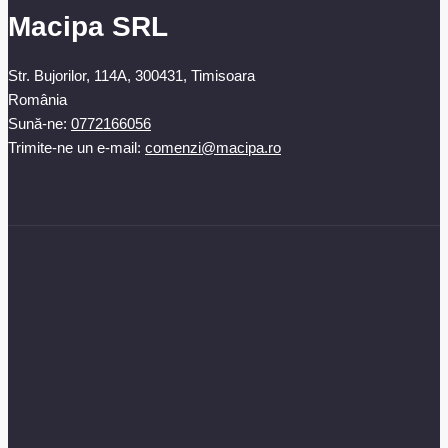
Macipa SRL
Str. Bujorilor, 114A, 300431, Timisoara
România
Sună-ne:
0772166056
Trimite-ne un e-mail:
comenzi@macipa.ro