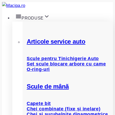
Skip
to
PRODUSE
content
Articole service auto
Scule pentru Tinichigerie Auto
Set scule blocare arbore cu came
O-ring-uri
Scule de mână
Capete bit
Chei combinate (fixe și inelare)
Chei și șurubelnițe dinamometrice