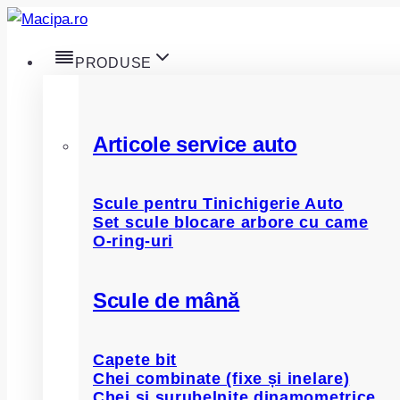
Skip
to
PRODUSE
content
Articole service auto
Scule pentru Tinichigerie Auto
Set scule blocare arbore cu came
O-ring-uri
Scule de mână
Capete bit
Chei combinate (fixe și inelare)
Chei și șurubelnițe dinamometrice