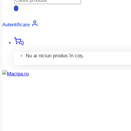
search
Autentificare
0
Nu ai niciun produs în coș.