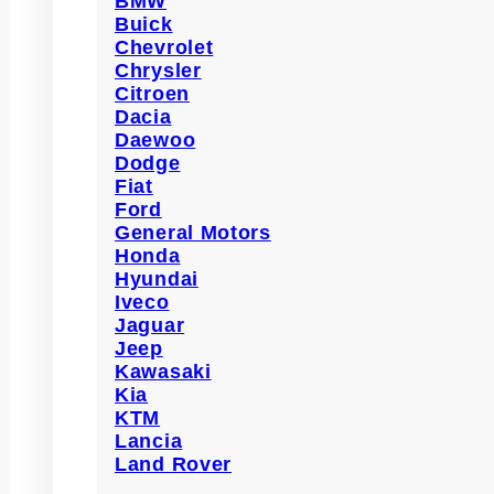
BMW
Buick
Chevrolet
Chrysler
Citroen
Dacia
Daewoo
Dodge
Fiat
Ford
General Motors
Honda
Hyundai
Iveco
Jaguar
Jeep
Kawasaki
Kia
KTM
Lancia
Land Rover