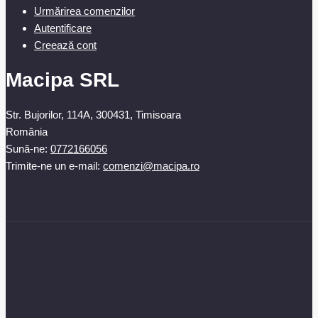
Urmărirea comenzilor
Autentificare
Creează cont
Macipa SRL
Str. Bujorilor, 114A, 300431, Timisoara
România
Sună-ne:
0772166056
Trimite-ne un e-mail:
comenzi@macipa.ro