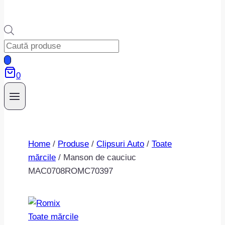
Products
search
0
Home
/
Produse
/
Clipsuri Auto
/
Toate
mărcile
/
Manson de cauciuc
MAC0708ROMC70397
Toate mărcile