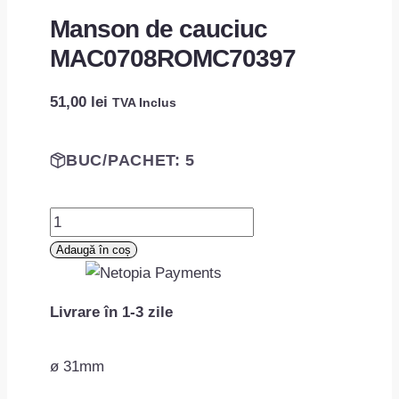
Manson de cauciuc
MAC0708ROMC70397
51,00
lei
TVA Inclus
BUC/PACHET: 5
Cantitate
Manson
Adaugă în coș
de
cauciuc
Livrare în 1-3 zile
MAC0708ROMC70397
ø 31mm