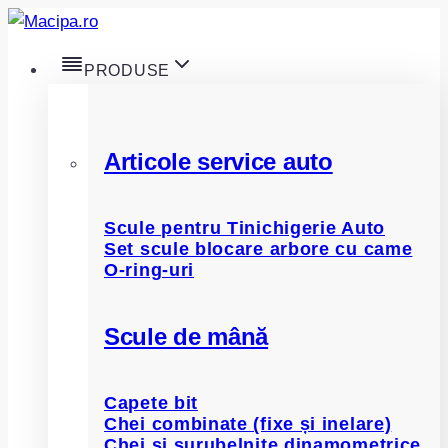
Skip
to
PRODUSE
content
Articole service auto
Scule pentru Tinichigerie Auto
Set scule blocare arbore cu came
O-ring-uri
Scule de mână
Capete bit
Chei combinate (fixe și inelare)
Chei și șurubelnițe dinamometrice