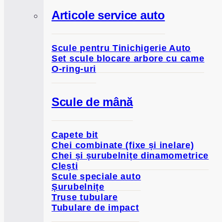
Articole service auto
Scule pentru Tinichigerie Auto
Set scule blocare arbore cu came
O-ring-uri
Scule de mână
Capete bit
Chei combinate (fixe și inelare)
Chei și șurubelnițe dinamometrice
Clești
Scule speciale auto
Șurubelnițe
Truse tubulare
Tubulare de impact