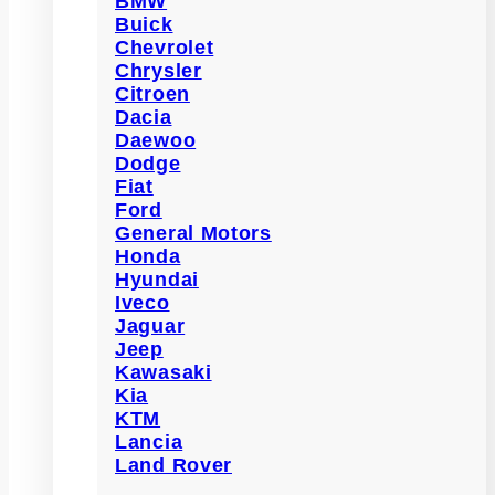
BMW
Buick
Chevrolet
Chrysler
Citroen
Dacia
Daewoo
Dodge
Fiat
Ford
General Motors
Honda
Hyundai
Iveco
Jaguar
Jeep
Kawasaki
Kia
KTM
Lancia
Land Rover