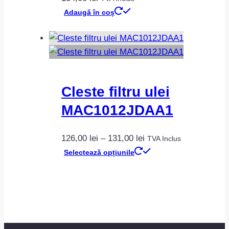
Adaugă în coș
Cleste filtru ulei
MAC1012JDAA1
Interval
126,00
lei
–
131,00
lei
TVA Inclus
de
Acest
Selectează opțiunile
prețuri:
produs
126,00 lei
are
până
mai
la
multe
131,00 lei
variații.