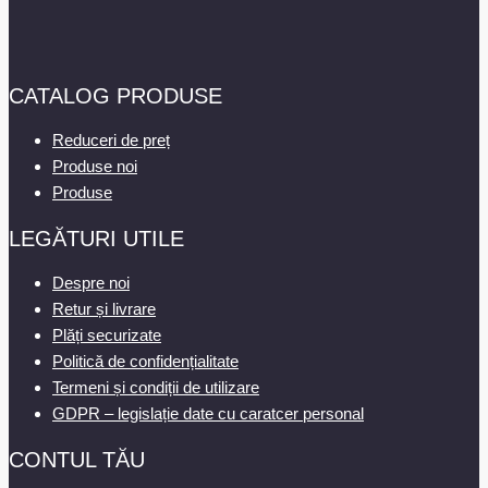
Opțiunile
pot
fi
CATALOG PRODUSE
alese
în
Reduceri de preț
pagina
Produse noi
produsului.
Produse
LEGĂTURI UTILE
Despre noi
Retur și livrare
Plăți securizate
Politică de confidențialitate
Termeni și condiții de utilizare
GDPR – legislație date cu caratcer personal
CONTUL TĂU