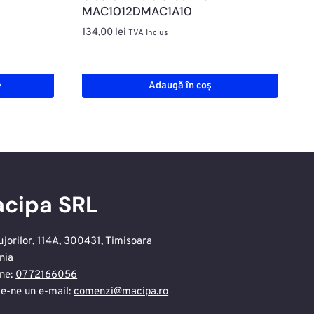
MAC1012DMAC1A10
134,00
lei
TVA Inclus
e
Adaugă în coș
cipa SRL
ujorilor, 114A, 300431, Timisoara
nia
ne:
0772166056
te-ne un e-mail:
comenzi@macipa.ro