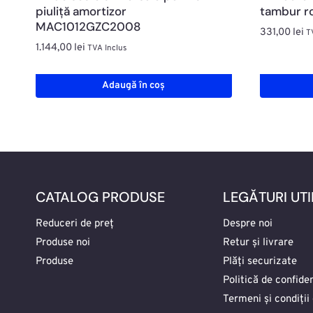
piuliță amortizor
tambur r
MAC1012GZC2008
331,00
lei
T
1.144,00
lei
TVA Inclus
Adaugă în coș
CATALOG PRODUSE
LEGĂTURI UTI
Reduceri de preț
Despre noi
Produse noi
Retur și livrare
Produse
Plăți securizate
Politică de confiden
Termeni și condiții 