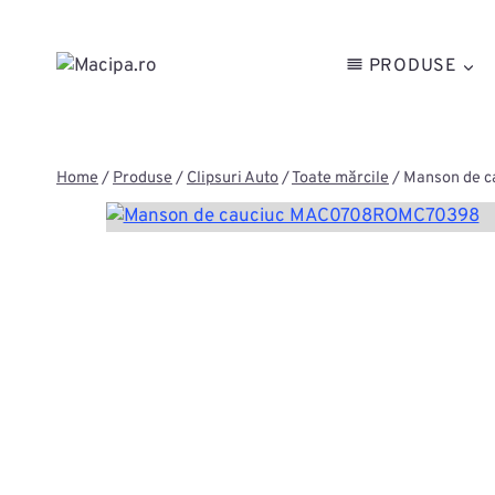
Skip
to
PRODUSE
content
Home
/
Produse
/
Clipsuri Auto
/
Toate mărcile
/
Manson de 