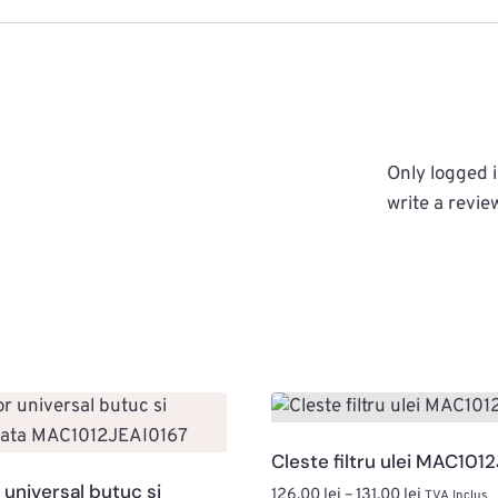
Only logged 
write a revie
Cleste filtru ulei MAC101
 universal butuc si
Interval
126,00
lei
–
131,00
lei
TVA Inclus