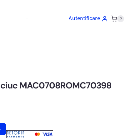
Autentificare
0
auciuc MAC0708ROMC70398
ș