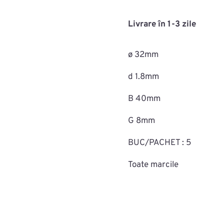
de
cauciuc
Livrare în 1-3 zile
MAC0708ROMC70398
ø 32mm
d 1.8mm
B 40mm
G 8mm
BUC/PACHET : 5
Toate marcile