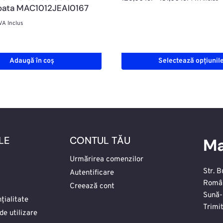
oata MAC1012JEAI0167
de
prețuri:
VA Inclus
126,00 lei
până
la
Adaugă în coș
Selectează opțiunil
131,00 lei
Acest
produs
are
mai
multe
LE
CONTUL TĂU
Ma
variații.
Opțiunile
Urmărirea comenzilor
pot
Str. B
Autentificare
fi
Româ
Creează cont
Sună-
alese
țialitate
Trimi
în
de utilizare