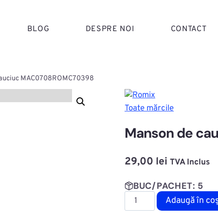
BLOG
DESPRE NOI
CONTACT
cauciuc MAC0708ROMC70398
Toate mărcile
Manson de c
29,00
lei
TVA Inclus
BUC/PACHET: 5
Cantitate
Adaugă în co
Manson