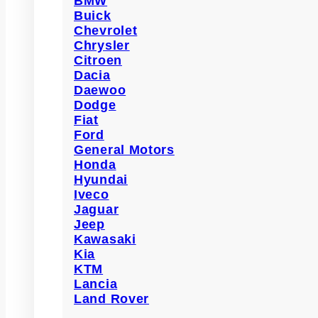
BMW
Buick
Chevrolet
Chrysler
Citroen
Dacia
Daewoo
Dodge
Fiat
Ford
General Motors
Honda
Hyundai
Iveco
Jaguar
Jeep
Kawasaki
Kia
KTM
Lancia
Land Rover