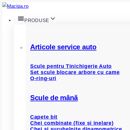
Skip
to
PRODUSE
content
Articole service auto
Scule pentru Tinichigerie Auto
Set scule blocare arbore cu came
O-ring-uri
Scule de mână
Capete bit
Chei combinate (fixe și inelare)
Chei și șurubelnițe dinamometrice