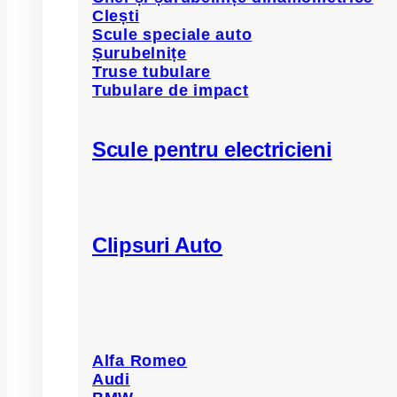
Clești
Scule speciale auto
Șurubelnițe
Truse tubulare
Tubulare de impact
Scule pentru electricieni
Clipsuri Auto
Alfa Romeo
Audi