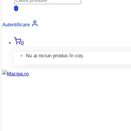
search
Autentificare
0
Nu ai niciun produs în coș.