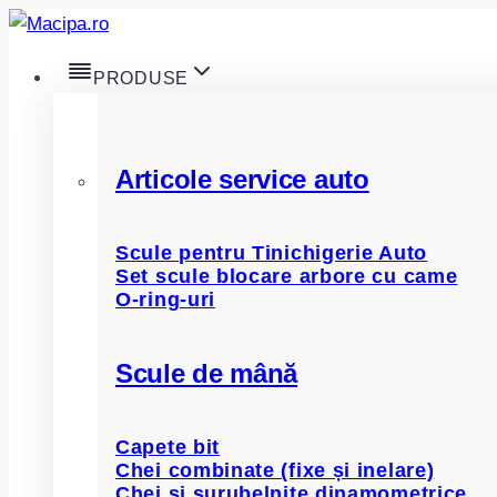
Skip
to
PRODUSE
content
Articole service auto
Scule pentru Tinichigerie Auto
Set scule blocare arbore cu came
O-ring-uri
Scule de mână
Capete bit
Chei combinate (fixe și inelare)
Chei și șurubelnițe dinamometrice