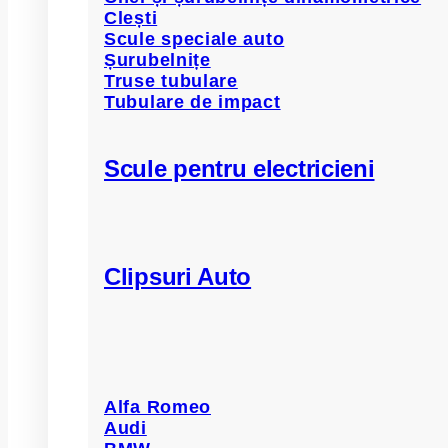
Clești
Scule speciale auto
Șurubelnițe
Truse tubulare
Tubulare de impact
Scule pentru electricieni
Clipsuri Auto
Alfa Romeo
Audi