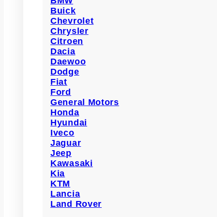
BMW
Buick
Chevrolet
Chrysler
Citroen
Dacia
Daewoo
Dodge
Fiat
Ford
General Motors
Honda
Hyundai
Iveco
Jaguar
Jeep
Kawasaki
Kia
KTM
Lancia
Land Rover