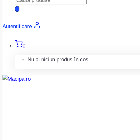
search
Autentificare
0
Nu ai niciun produs în coș.