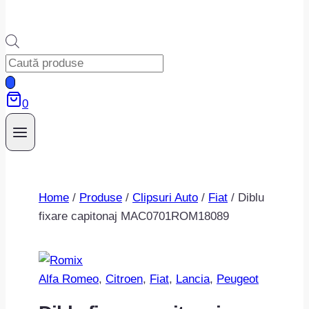
Products
search
0
Home
/
Produse
/
Clipsuri Auto
/
Fiat
/
Diblu
fixare capitonaj MAC0701ROM18089
Alfa Romeo
, 
Citroen
, 
Fiat
, 
Lancia
, 
Peugeot