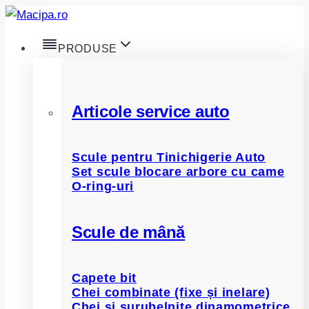
Skip
to
PRODUSE
content
Articole service auto
Scule pentru Tinichigerie Auto
Set scule blocare arbore cu came
O-ring-uri
Scule de mână
Capete bit
Chei combinate (fixe și inelare)
Chei și șurubelnițe dinamometrice