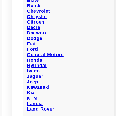
BMW
Buick
Chevrolet
Chrysler
Citroen
Dacia
Daewoo
Dodge
Fiat
Ford
General Motors
Honda
Hyundai
Iveco
Jaguar
Jeep
Kawasaki
Kia
KTM
Lancia
Land Rover