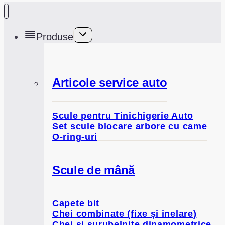
Toggle
Produse
child
menu
Articole service auto
Scule pentru Tinichigerie Auto
Set scule blocare arbore cu came
O-ring-uri
Scule de mână
Capete bit
Chei combinate (fixe și inelare)
Chei și șurubelnițe dinamometrice