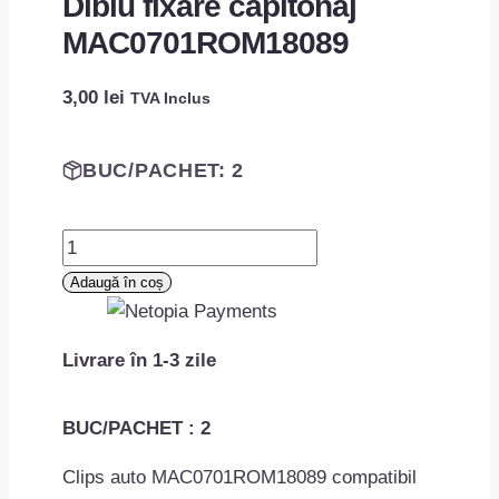
Diblu fixare capitonaj
MAC0701ROM18089
3,00
lei
TVA Inclus
BUC/PACHET: 2
Cantitate
Diblu
Adaugă în coș
fixare
capitonaj
Livrare în 1-3 zile
MAC0701ROM18089
BUC/PACHET : 2
Clips auto MAC0701ROM18089 compatibil