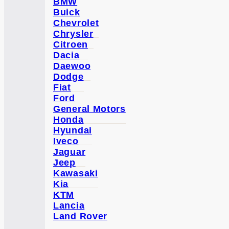
BMW
Buick
Chevrolet
Chrysler
Citroen
Dacia
Daewoo
Dodge
Fiat
Ford
General Motors
Honda
Hyundai
Iveco
Jaguar
Jeep
Kawasaki
Kia
KTM
Lancia
Land Rover