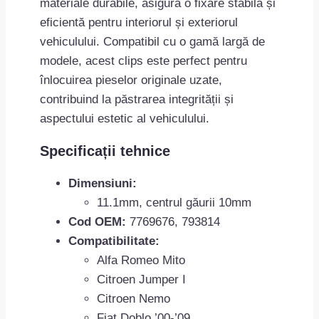
materiale durabile, asigură o fixare stabilă și
eficientă pentru interiorul și exteriorul
vehiculului. Compatibil cu o gamă largă de
modele, acest clips este perfect pentru
înlocuirea pieselor originale uzate,
contribuind la păstrarea integrității și
aspectului estetic al vehiculului.
Specificații tehnice
Dimensiuni:
11.1mm, centrul găurii 10mm
Cod OEM:
7769676, 793814
Compatibilitate:
Alfa Romeo Mito
Citroen Jumper I
Citroen Nemo
Fiat Doblo ’00-’09