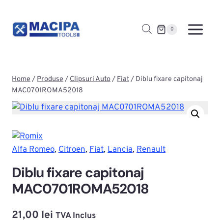
Skip
to
0
content
Home
/
Produse
/
Clipsuri Auto
/
Fiat
/
Diblu fixare capitonaj
MAC0701ROMA52018
Alfa Romeo
, 
Citroen
, 
Fiat
, 
Lancia
, 
Renault
Diblu fixare capitonaj
MAC0701ROMA52018
21,00
lei
TVA Inclus