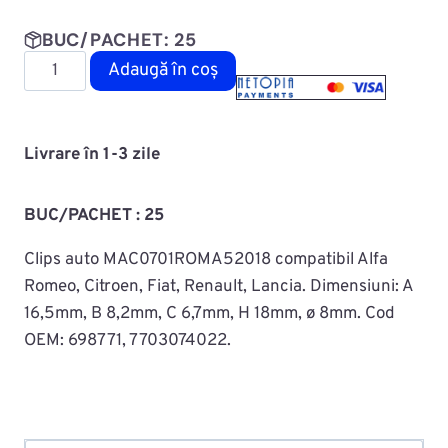
BUC/PACHET: 25
Cantitate
Adaugă în coș
Diblu
fixare
capitonaj
Livrare în 1-3 zile
MAC0701ROMA52018
BUC/PACHET : 25
Clips auto MAC0701ROMA52018 compatibil Alfa
Romeo, Citroen, Fiat, Renault, Lancia. Dimensiuni:
A
16,5mm,
B 8,2mm,
C 6,7mm,
H 18mm,
ø 8mm
. Cod
OEM: 698771, 7703074022.