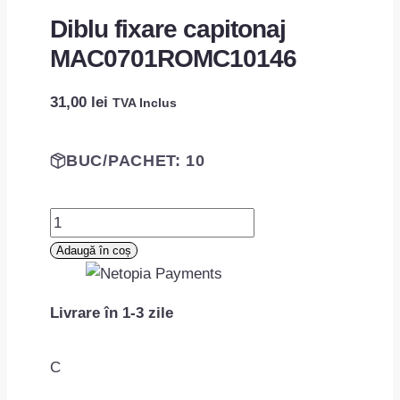
Diblu fixare capitonaj
MAC0701ROMC10146
31,00
lei
TVA Inclus
BUC/PACHET: 10
Cantitate
Diblu
Adaugă în coș
fixare
capitonaj
Livrare în 1-3 zile
MAC0701ROMC10146
C