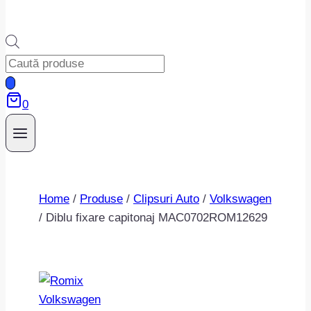
Products
search
0
Home
/
Produse
/
Clipsuri Auto
/
Volkswagen
/
Diblu fixare capitonaj MAC0702ROM12629
Volkswagen