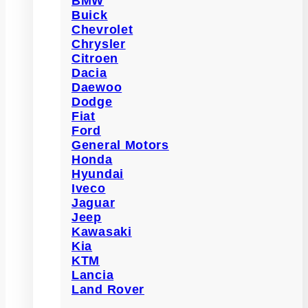
BMW
Buick
Chevrolet
Chrysler
Citroen
Dacia
Daewoo
Dodge
Fiat
Ford
General Motors
Honda
Hyundai
Iveco
Jaguar
Jeep
Kawasaki
Kia
KTM
Lancia
Land Rover