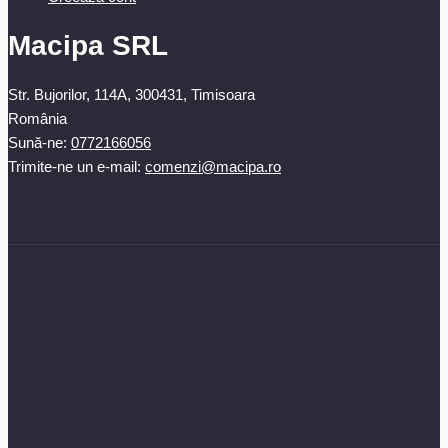
Macipa SRL
Str. Bujorilor, 114A, 300431, Timisoara
România
Sună-ne:
0772166056
Trimite-ne un e-mail:
comenzi@macipa.ro