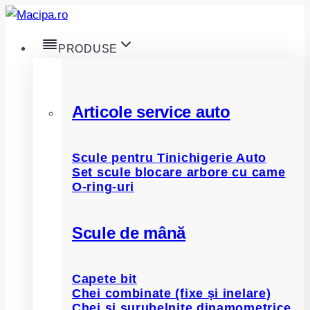
Skip
to
PRODUSE
content
Articole service auto
Scule pentru Tinichigerie Auto
Set scule blocare arbore cu came
O-ring-uri
Scule de mână
Capete bit
Chei combinate (fixe și inelare)
Chei și șurubelnițe dinamometrice