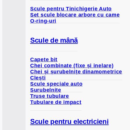
Scule pentru Tinichigerie Auto
Set scule blocare arbore cu came
O-ring-uri
Scule de mână
Capete bit
Chei combinate (fixe și inelare)
Chei și șurubelnițe dinamometrice
Clești
Scule speciale auto
Șurubelnițe
Truse tubulare
Tubulare de impact
Scule pentru electricieni