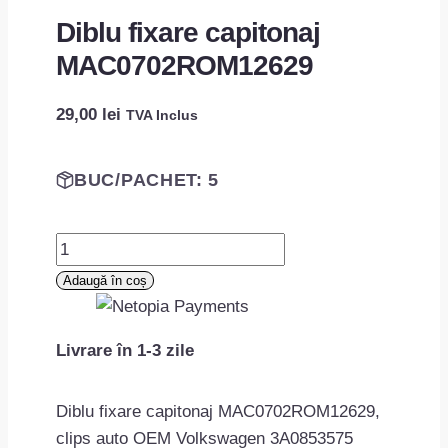
Diblu fixare capitonaj
MAC0702ROM12629
29,00
lei
TVA Inclus
BUC/PACHET: 5
Cantitate
Diblu
Adaugă în coș
fixare
capitonaj
Livrare în 1-3 zile
MAC0702ROM12629
Diblu fixare capitonaj MAC0702ROM12629,
clips auto OEM Volkswagen 3A0853575