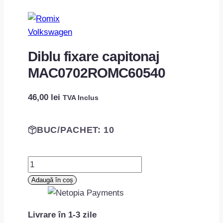
Volkswagen
Diblu fixare capitonaj
MAC0702ROMC60540
46,00
lei
TVA Inclus
BUC/PACHET: 10
Cantitate
Diblu
Adaugă în coș
fixare
capitonaj
Livrare în 1-3 zile
MAC0702ROMC60540