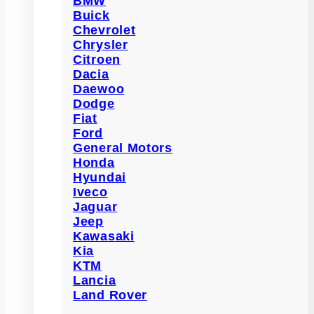
BMW
Buick
Chevrolet
Chrysler
Citroen
Dacia
Daewoo
Dodge
Fiat
Ford
General Motors
Honda
Hyundai
Iveco
Jaguar
Jeep
Kawasaki
Kia
KTM
Lancia
Land Rover