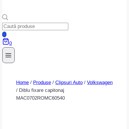
Products
search
0
Home
/
Produse
/
Clipsuri Auto
/
Volkswagen
/
Diblu fixare capitonaj
MAC0702ROMC60540