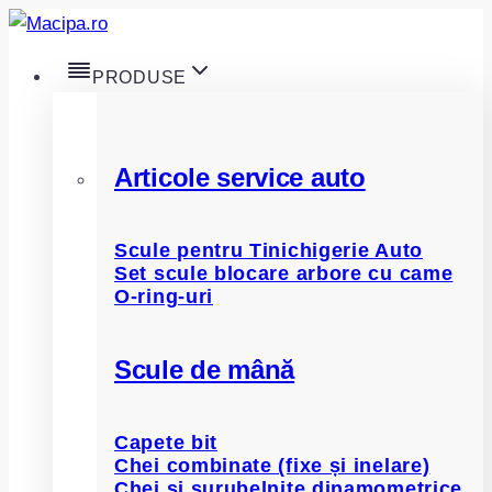
Skip
to
PRODUSE
content
Articole service auto
Scule pentru Tinichigerie Auto
Set scule blocare arbore cu came
O-ring-uri
Scule de mână
Capete bit
Chei combinate (fixe și inelare)
Chei și șurubelnițe dinamometrice