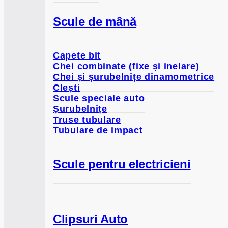
Scule de mână
Capete bit
Chei combinate (fixe și inelare)
Chei și șurubelnițe dinamometrice
Clești
Scule speciale auto
Șurubelnițe
Truse tubulare
Tubulare de impact
Scule pentru electricieni
Clipsuri Auto