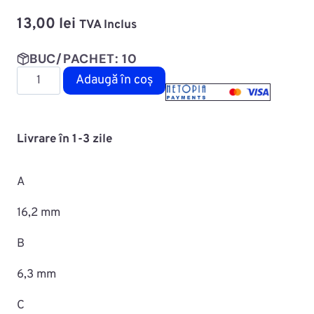
13,00
lei
TVA Inclus
BUC/PACHET: 10
Cantitate
Adaugă în coș
Diblu
fixare
capitonaj
Livrare în 1-3 zile
MAC0706ROMC10101
A
16,2 mm
B
6,3 mm
C