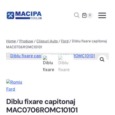
Skip
to
0
content
Home
/
Produse
/
Clipsuri Auto
/
Ford
/
Diblu fixare capitonaj
MAC0706ROMC10101
Ford
Diblu fixare capitonaj
MAC0706ROMC10101