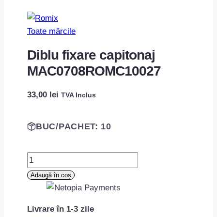
Toate mărcile
Diblu fixare capitonaj
MAC0708ROMC10027
33,00
lei
TVA Inclus
BUC/PACHET: 10
Cantitate
Diblu
Adaugă în coș
fixare
capitonaj
Livrare în 1-3 zile
MAC0708ROMC10027