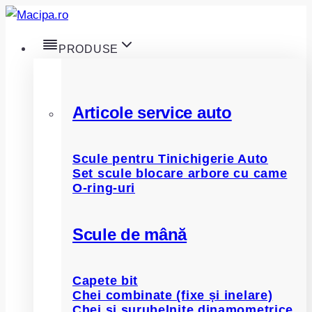
Skip
to
PRODUSE
content
Articole service auto
Scule pentru Tinichigerie Auto
Set scule blocare arbore cu came
O-ring-uri
Scule de mână
Capete bit
Chei combinate (fixe și inelare)
Chei și șurubelnițe dinamometrice