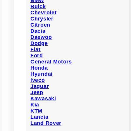
BMW
Buick
Chevrolet
Chrysler
Citroen
Dacia
Daewoo
Dodge
Fiat
Ford
General Motors
Honda
Hyundai
Iveco
Jaguar
Jeep
Kawasaki
Kia
KTM
Lancia
Land Rover