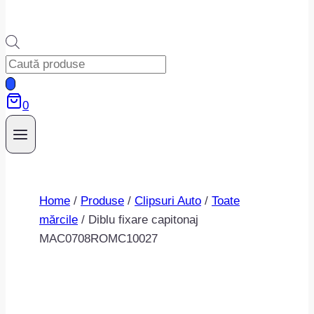
Products
search
0
Home
/
Produse
/
Clipsuri Auto
/
Toate
mărcile
/
Diblu fixare capitonaj
MAC0708ROMC10027