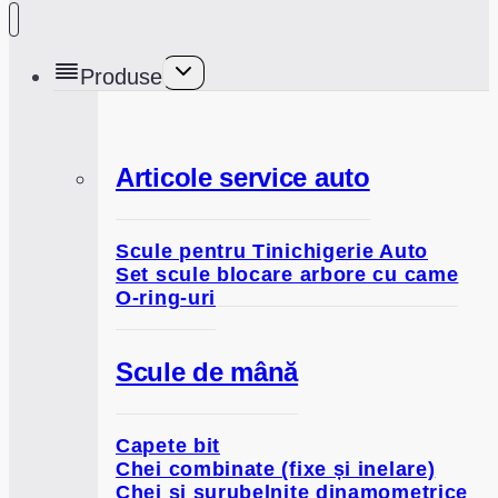
Toggle
Produse
child
menu
Articole service auto
Scule pentru Tinichigerie Auto
Set scule blocare arbore cu came
O-ring-uri
Scule de mână
Capete bit
Chei combinate (fixe și inelare)
Chei și șurubelnițe dinamometrice