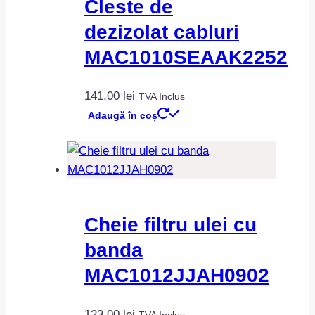
Cleste de
dezizolat cabluri
MAC1010SEAAK2252
141,00
lei
TVA Inclus
Adaugă în coș
Cheie filtru ulei cu
banda
MAC1012JJAH0902
123,00
lei
TVA Inclus