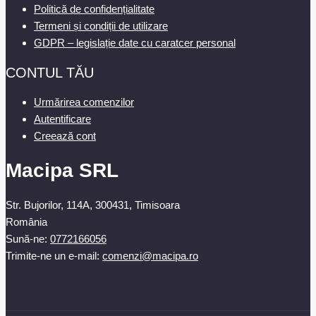
Politică de confidențialitate
Termeni și condiții de utilizare
GDPR – legislație date cu caratcer personal
CONTUL TĂU
Urmărirea comenzilor
Autentificare
Creează cont
Macipa SRL
Str. Bujorilor, 114A, 300431, Timisoara
România
Sună-ne:
0772166056
Trimite-ne un e-mail:
comenzi@macipa.ro