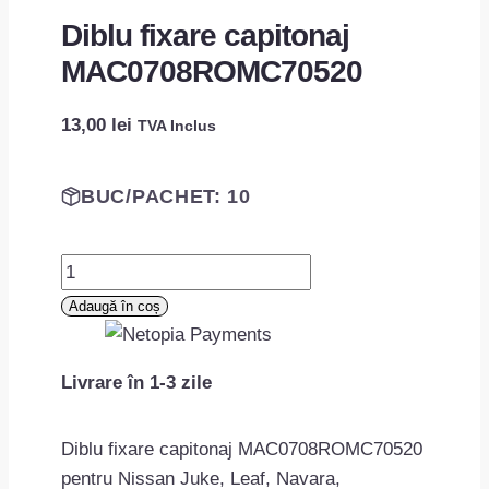
Diblu fixare capitonaj
MAC0708ROMC70520
13,00
lei
TVA Inclus
BUC/PACHET: 10
Cantitate
Diblu
Adaugă în coș
fixare
capitonaj
Livrare în 1-3 zile
MAC0708ROMC70520
Diblu fixare capitonaj MAC0708ROMC70520
pentru Nissan Juke, Leaf, Navara,