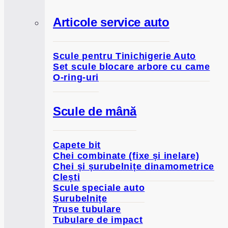
Articole service auto
Scule pentru Tinichigerie Auto
Set scule blocare arbore cu came
O-ring-uri
Scule de mână
Capete bit
Chei combinate (fixe și inelare)
Chei și șurubelnițe dinamometrice
Clești
Scule speciale auto
Șurubelnițe
Truse tubulare
Tubulare de impact