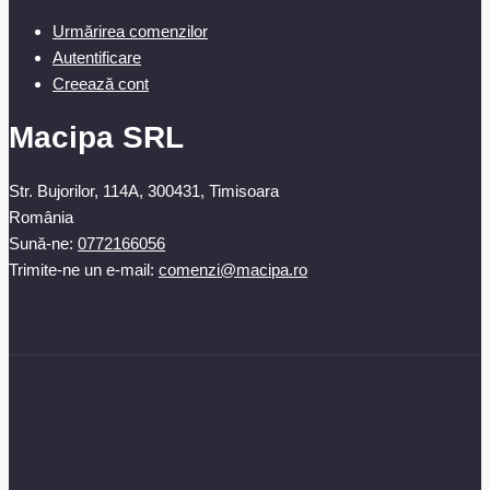
Urmărirea comenzilor
Autentificare
Creează cont
Macipa SRL
Str. Bujorilor, 114A, 300431, Timisoara
România
Sună-ne:
0772166056
Trimite-ne un e-mail:
comenzi@macipa.ro