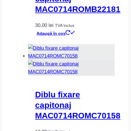
MAC0714ROMB22181
30,00
lei
TVA Inclus
Adaugă în coș
Diblu fixare
capitonaj
MAC0714ROMC70158