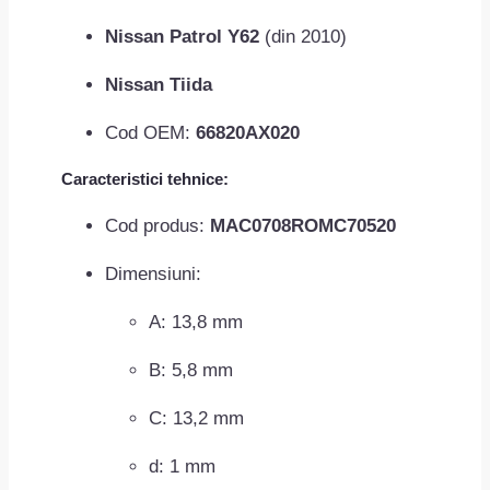
Nissan Patrol Y62
(din 2010)
Nissan Tiida
Cod OEM:
66820AX020
Caracteristici tehnice:
Cod produs:
MAC0708ROMC70520
Dimensiuni:
A: 13,8 mm
B: 5,8 mm
C: 13,2 mm
d: 1 mm