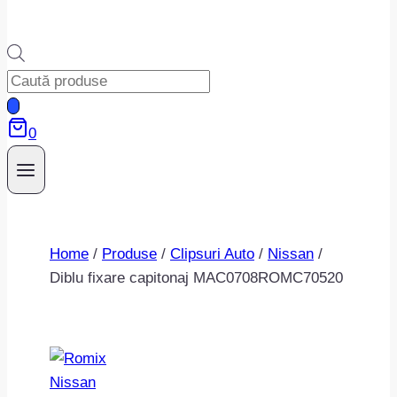
Products
search
0
Home
/
Produse
/
Clipsuri Auto
/
Nissan
/
Diblu fixare capitonaj MAC0708ROMC70520
Nissan