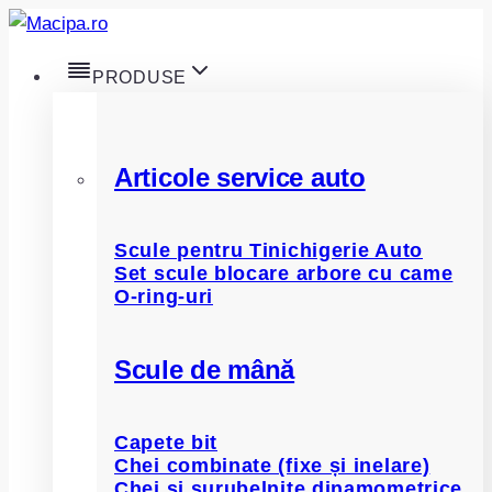
Skip
to
PRODUSE
content
Articole service auto
Scule pentru Tinichigerie Auto
Set scule blocare arbore cu came
O-ring-uri
Scule de mână
Capete bit
Chei combinate (fixe și inelare)
Chei și șurubelnițe dinamometrice