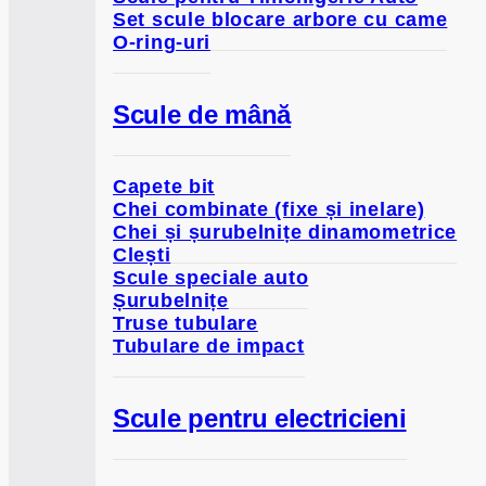
Set scule blocare arbore cu came
O-ring-uri
Scule de mână
Capete bit
Chei combinate (fixe și inelare)
Chei și șurubelnițe dinamometrice
Clești
Scule speciale auto
Șurubelnițe
Truse tubulare
Tubulare de impact
Scule pentru electricieni