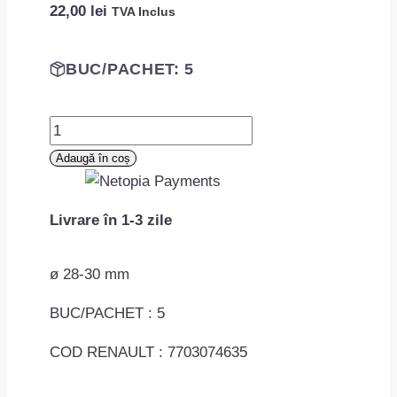
22,00
lei
TVA Inclus
BUC/PACHET: 5
Cantitate
Diblu
Adaugă în coș
fixare
capitonaj
Livrare în 1-3 zile
MAC0701ROMC60574
ø 28-30 mm
BUC/PACHET : 5
COD RENAULT : 7703074635