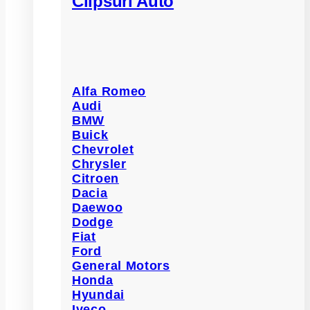
Clipsuri Auto
Alfa Romeo
Audi
BMW
Buick
Chevrolet
Chrysler
Citroen
Dacia
Daewoo
Dodge
Fiat
Ford
General Motors
Honda
Hyundai
Iveco