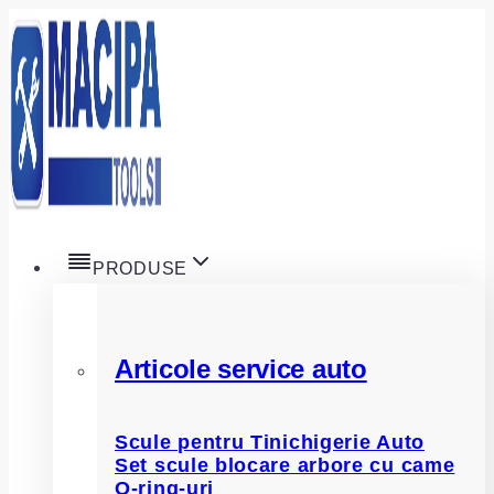
Skip
to
content
PRODUSE
Articole service auto
Scule pentru Tinichigerie Auto
Set scule blocare arbore cu came
O-ring-uri