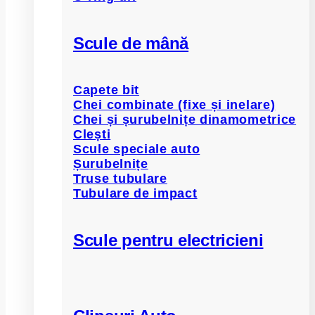
Scule de mână
Capete bit
Chei combinate (fixe și inelare)
Chei și șurubelnițe dinamometrice
Clești
Scule speciale auto
Șurubelnițe
Truse tubulare
Tubulare de impact
Scule pentru electricieni