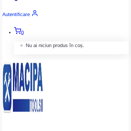
Autentificare
0
Nu ai niciun produs în coș.