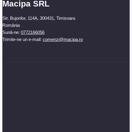
Macipa SRL
Str. Bujorilor, 114A, 300431, Timisoara
România
Sună-ne:
0772166056
Trimite-ne un e-mail:
comenzi@macipa.ro