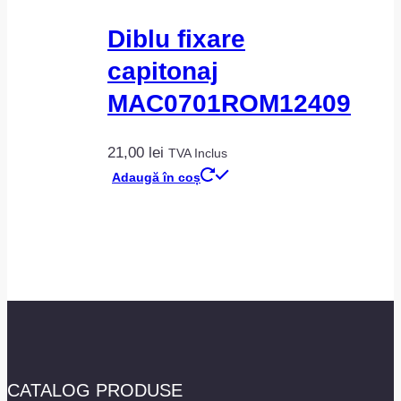
Diblu fixare
capitonaj
MAC0701ROM12409
21,00
lei
TVA Inclus
Adaugă în coș
CATALOG PRODUSE