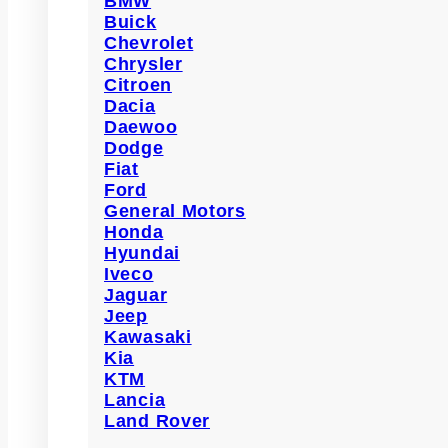
BMW
Buick
Chevrolet
Chrysler
Citroen
Dacia
Daewoo
Dodge
Fiat
Ford
General Motors
Honda
Hyundai
Iveco
Jaguar
Jeep
Kawasaki
Kia
KTM
Lancia
Land Rover