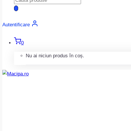
search
Autentificare
0
Nu ai niciun produs în coș.