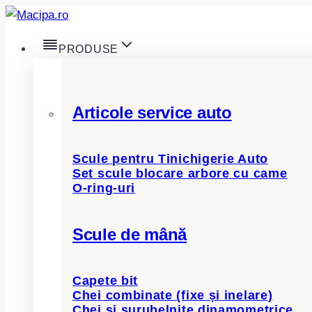
Skip
to
PRODUSE
content
Articole service auto
Scule pentru Tinichigerie Auto
Set scule blocare arbore cu came
O-ring-uri
Scule de mână
Capete bit
Chei combinate (fixe și inelare)
Chei și șurubelnițe dinamometrice