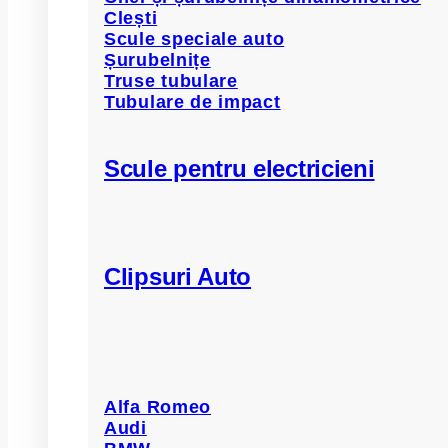
Clești
Scule speciale auto
Șurubelnițe
Truse tubulare
Tubulare de impact
Scule pentru electricieni
Clipsuri Auto
Alfa Romeo
Audi