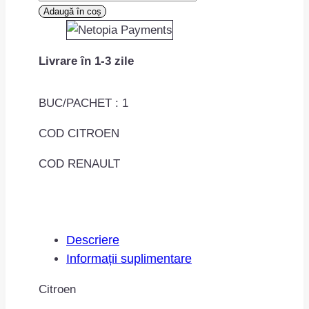
Diblu
Adaugă în coș
ghidaj
geam
Livrare în 1-3 zile
lateral
dreapta
fata
BUC/PACHET : 1
MAC0701ROMC50864
COD CITROEN
COD RENAULT
Descriere
Informații suplimentare
Citroen