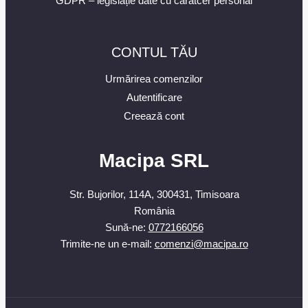
GDPR – legislație date cu caratcer personal
CONTUL TĂU
Urmărirea comenzilor
Autentificare
Creează cont
Macipa SRL
Str. Bujorilor, 114A, 300431, Timisoara
România
Sună-ne:
0772166056
Trimite-ne un e-mail:
comenzi@macipa.ro