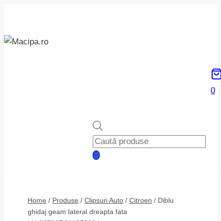
Skip
to
content
0
Products
search
Home
/
Produse
/
Clipsuri Auto
/
Citroen
/
Diblu
ghidaj geam lateral dreapta fata