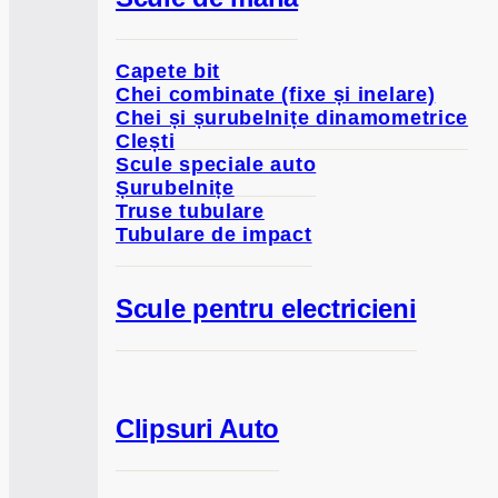
Capete bit
Chei combinate (fixe și inelare)
Chei și șurubelnițe dinamometrice
Clești
Scule speciale auto
Șurubelnițe
Truse tubulare
Tubulare de impact
Scule pentru electricieni
Clipsuri Auto