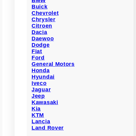
BMW
Buick
Chevrolet
Chrysler
Citroen
Dacia
Daewoo
Dodge
Fiat
Ford
General Motors
Honda
Hyundai
Iveco
Jaguar
Jeep
Kawasaki
Kia
KTM
Lancia
Land Rover