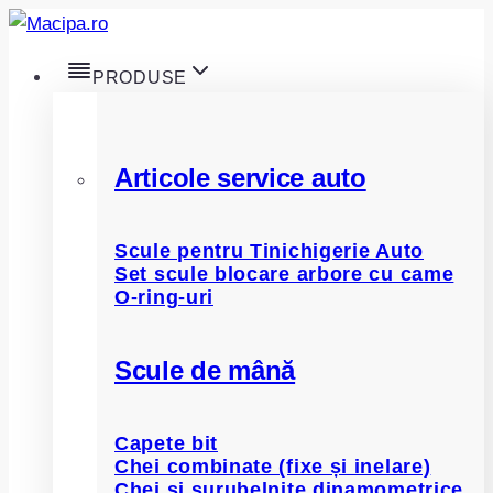
Skip
to
PRODUSE
content
Articole service auto
Scule pentru Tinichigerie Auto
Set scule blocare arbore cu came
O-ring-uri
Scule de mână
Capete bit
Chei combinate (fixe și inelare)
Chei și șurubelnițe dinamometrice