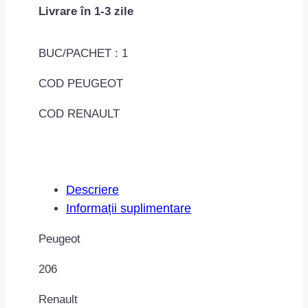
Livrare în 1-3 zile
lateral
stanga
MAC0701ROMC50583
BUC/PACHET : 1
COD PEUGEOT
COD RENAULT
Descriere
Informații suplimentare
Peugeot
206
Renault