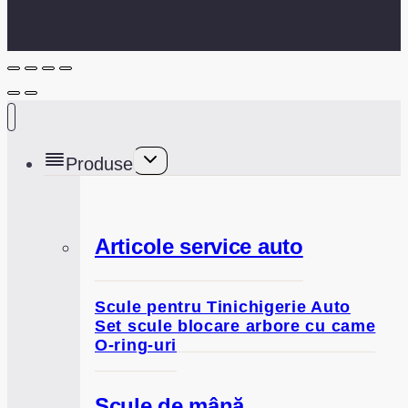
Toggle
Produse
child
menu
Articole service auto
Scule pentru Tinichigerie Auto
Set scule blocare arbore cu came
O-ring-uri
Scule de mână