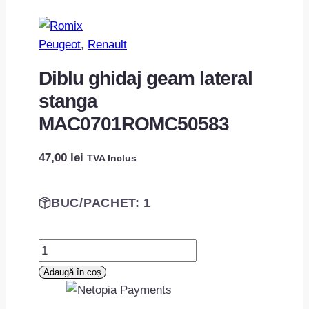
Peugeot
, 
Renault
Diblu ghidaj geam lateral
stanga
MAC0701ROMC50583
47,00
lei
TVA Inclus
BUC/PACHET: 1
Cantitate
Diblu
Adaugă în coș
ghidaj
geam