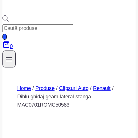
Products
search
0
Home
/
Produse
/
Clipsuri Auto
/
Renault
/
Diblu ghidaj geam lateral stanga
MAC0701ROMC50583