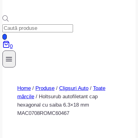
Products
search
0
Home
/
Produse
/
Clipsuri Auto
/
Toate
mărcile
/
Holtsurub autofiletant cap
hexagonal cu saiba 6.3×18 mm
MAC0708ROMC60467