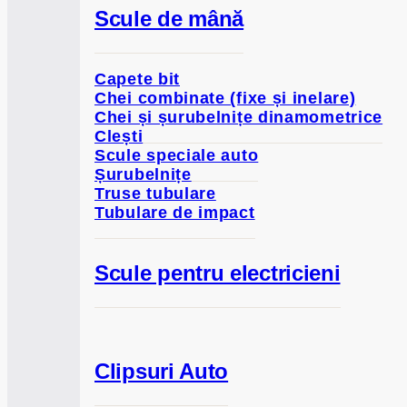
Scule de mână
Capete bit
Chei combinate (fixe și inelare)
Chei și șurubelnițe dinamometrice
Clești
Scule speciale auto
Șurubelnițe
Truse tubulare
Tubulare de impact
Scule pentru electricieni
Clipsuri Auto