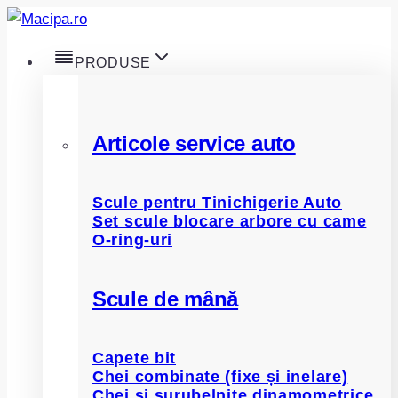
Skip
to
PRODUSE
content
Articole service auto
Scule pentru Tinichigerie Auto
Set scule blocare arbore cu came
O-ring-uri
Scule de mână
Capete bit
Chei combinate (fixe și inelare)
Chei și șurubelnițe dinamometrice