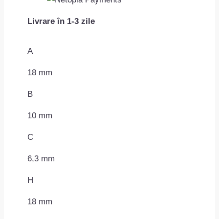
cap
Livrare în 1-3 zile
hexagonal
cu
saiba
A
6.3×18
18 mm
mm
MAC0708ROMC60467
B
10 mm
C
6,3 mm
H
18 mm