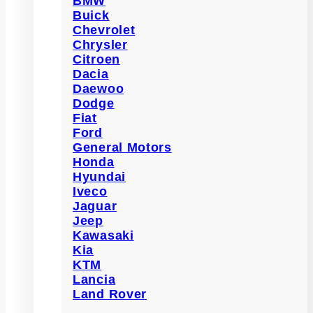
BMW
Buick
Chevrolet
Chrysler
Citroen
Dacia
Daewoo
Dodge
Fiat
Ford
General Motors
Honda
Hyundai
Iveco
Jaguar
Jeep
Kawasaki
Kia
KTM
Lancia
Land Rover