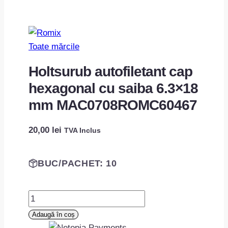
Toate mărcile
Holtsurub autofiletant cap
hexagonal cu saiba 6.3×18
mm MAC0708ROMC60467
20,00
lei
TVA Inclus
BUC/PACHET: 10
Cantitate
Holtsurub
Adaugă în coș
autofiletant